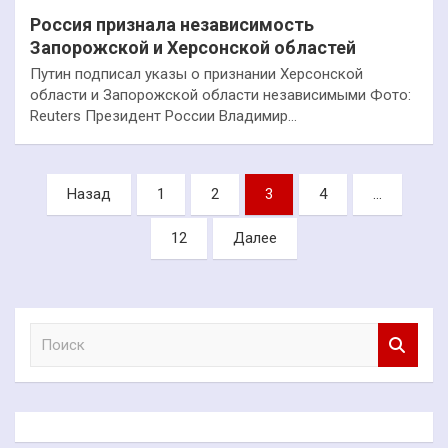
Россия признала независимость
Запорожской и Херсонской областей
Путин подписал указы о признании Херсонской
области и Запорожской области независимыми Фото:
Reuters Президент России Владимир…
Пагинация
Назад
1
2
3
4
…
записей
12
Далее
П
о
и
с
к