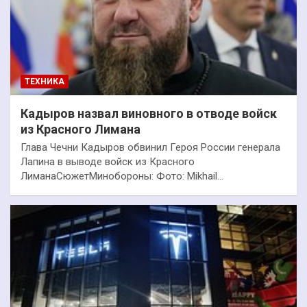
ТЕХНИКА
Кадыров назвал виновного в отводе войск
из Красного Лимана
Глава Чечни Кадыров обвинил Героя России генерала
Лапина в выводе войск из Красного
ЛиманаСюжетМинобороны: Фото: Mikhail…