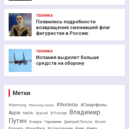
ТЕХНИКА
Появились подробности
возвращения сменившей флаг
фигуристки в Россию
ТЕХНИКА
Испания выделит больше
средств на оборону
Метки
#Анонсы
#Смартфоны
#Samsung
#Samsung Galaxy
Владимир
Apple
NASA
В России
SpaceX
Путин
В мире
Германии
Дмитрий Песков
Жозеп
Илон Маск
Киев
Киеву
Боррель
Исследование