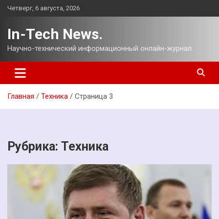
Перейти
Четверг, 6 августа, 2026
к
содержимому
In-Tech News.
Научно-технический информационный онлайн-журнал.
Главная
Техника
Страница 3
Рубрика:
Техника