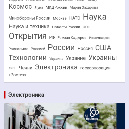
Космос
Луна
МИД России
Мария Захарова
Наука
НАТО
Минобороны России
Москве
Наука и техника
Новости России
ООН
Открытия
РФ
Рамзан Кадыров
Роскомнадзор
России
США
Россия
Роскосмос
Россией
Технологии
Украины
Украине
Украина
Электроника
Чечни
госкорпорации
ФРГ
«Ростех»
Электроника