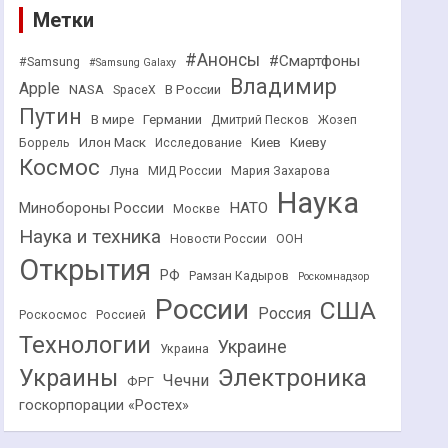
Метки
#Анонсы
#Смартфоны
#Samsung
#Samsung Galaxy
Владимир
Apple
NASA
В России
SpaceX
Путин
В мире
Германии
Дмитрий Песков
Жозеп
Илон Маск
Киев
Киеву
Боррель
Исследование
Космос
Луна
МИД России
Мария Захарова
Наука
НАТО
Минобороны России
Москве
Наука и техника
Новости России
ООН
Открытия
РФ
Рамзан Кадыров
Роскомнадзор
России
США
Россия
Роскосмос
Россией
Технологии
Украине
Украина
Украины
Электроника
Чечни
ФРГ
госкорпорации «Ростех»