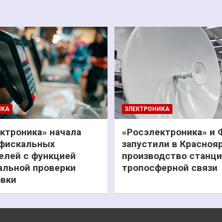
ИКА
ЭЛЕКТРОНИКА
ктроника» начала
«Росэлектроника» и
фискальных
запустили в Красноя
елей с функцией
производство станц
льной проверки
тропосферной связи
вки