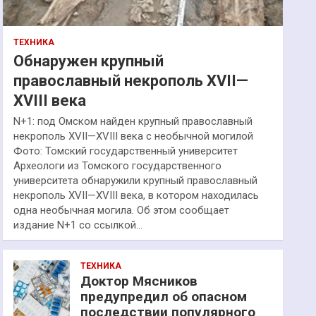
ТЕХНИКА
Обнаружен крупный
православный некрополь XVII—
XVIII века
N+1: под Омском найден крупный православный
некрополь XVII—XVIII века с необычной могилой
Фото: Томский государственный университет
Археологи из Томского государственного
университета обнаружили крупный православный
некрополь XVII—XVIII века, в котором находилась
одна необычная могила. Об этом сообщает
издание N+1 со ссылкой…
ТЕХНИКА
Доктор Мясников
предупредил об опасном
последствии популярного