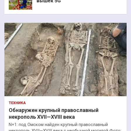
вышек 5G
ТЕХНИКА
Обнаружен крупный православный
некрополь XVII—XVIII века
N+1: под Омском найден крупный православный
некрополь XVII—XVIII века с необычной могилой Фото: