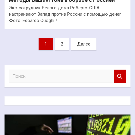
Экс-сотрудник Белого дома Робертс: США
настраивают Запад против России с помощью денег
Фото: Edoardo Cuoghi /…
Пагинация
1
2
Далее
записей
П
о
и
с
к