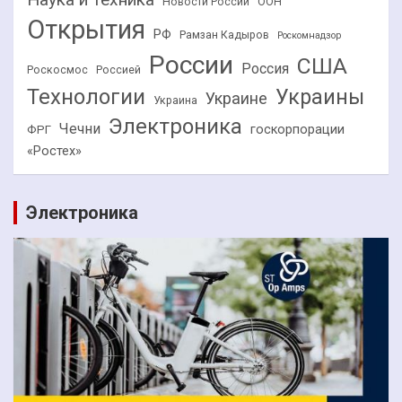
Новости России
ООН
Открытия
РФ
Рамзан Кадыров
Роскомнадзор
России
США
Россия
Роскосмос
Россией
Технологии
Украины
Украине
Украина
Электроника
Чечни
госкорпорации
ФРГ
«Ростех»
Электроника