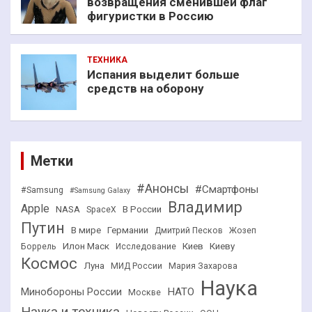
возвращения сменившей флаг
фигуристки в Россию
ТЕХНИКА
Испания выделит больше
средств на оборону
Метки
#Анонсы
#Смартфоны
#Samsung
#Samsung Galaxy
Владимир
Apple
NASA
В России
SpaceX
Путин
В мире
Германии
Дмитрий Песков
Жозеп
Илон Маск
Киев
Киеву
Боррель
Исследование
Космос
Луна
МИД России
Мария Захарова
Наука
НАТО
Минобороны России
Москве
Наука и техника