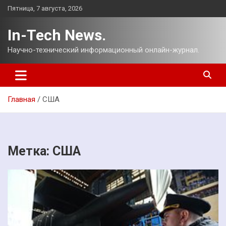
Перейти
Пятница, 7 августа, 2026
к
содержимому
In-Tech News.
Научно-технический информационный онлайн-журнал.
Главная
США
Метка:
США