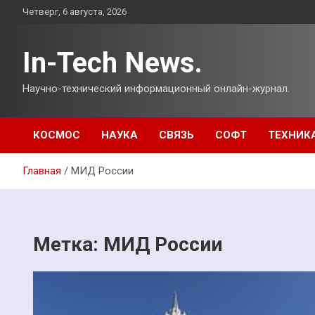
Перейти
Четверг, 6 августа, 2026
к
содержимому
In-Tech News.
Научно-технический информационный онлайн-журнал.
КОСМОС
НАУКА
СВЯЗЬ
СОФТ
ТЕХНИК
Главная
МИД России
Метка:
МИД России