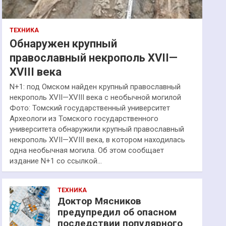
ТЕХНИКА
Обнаружен крупный
православный некрополь XVII—
XVIII века
N+1: под Омском найден крупный православный
некрополь XVII—XVIII века с необычной могилой
Фото: Томский государственный университет
Археологи из Томского государственного
университета обнаружили крупный православный
некрополь XVII—XVIII века, в котором находилась
одна необычная могила. Об этом сообщает
издание N+1 со ссылкой…
ТЕХНИКА
Доктор Мясников
предупредил об опасном
последствии популярного