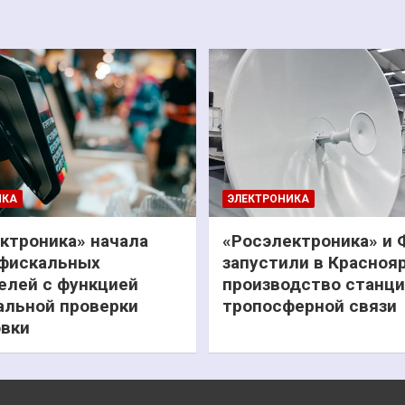
ИКА
ЭЛЕКТРОНИКА
ктроника» начала
«Росэлектроника» и
фискальных
запустили в Красноя
елей с функцией
производство станц
льной проверки
тропосферной связи
вки