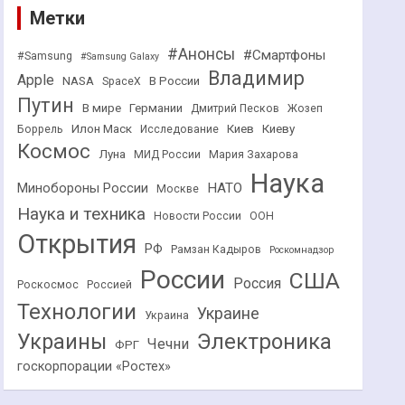
Метки
#Анонсы
#Смартфоны
#Samsung
#Samsung Galaxy
Владимир
Apple
NASA
В России
SpaceX
Путин
В мире
Германии
Дмитрий Песков
Жозеп
Илон Маск
Киев
Киеву
Боррель
Исследование
Космос
Луна
МИД России
Мария Захарова
Наука
НАТО
Минобороны России
Москве
Наука и техника
Новости России
ООН
Открытия
РФ
Рамзан Кадыров
Роскомнадзор
России
США
Россия
Роскосмос
Россией
Технологии
Украине
Украина
Украины
Электроника
Чечни
ФРГ
госкорпорации «Ростех»