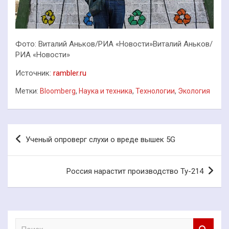
Фото: Виталий Аньков/РИА «Новости»Виталий Аньков/
РИА «Новости»
Источник:
rambler.ru
Метки:
Bloomberg
,
Наука и техника
,
Технологии
,
Экология
Навигация
Ученый опроверг слухи о вреде вышек 5G
по
записям
Россия нарастит производство Ту-214
П