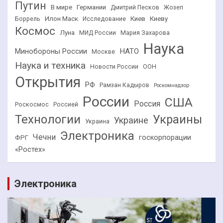
Путин
В мире
Германии
Дмитрий Песков
Жозеп
Илон Маск
Киев
Киеву
Боррель
Исследование
Космос
Луна
МИД России
Мария Захарова
Наука
НАТО
Минобороны России
Москве
Наука и техника
Новости России
ООН
Открытия
РФ
Рамзан Кадыров
Роскомнадзор
России
США
Россия
Роскосмос
Россией
Технологии
Украины
Украине
Украина
Электроника
Чечни
госкорпорации
ФРГ
«Ростех»
Электроника