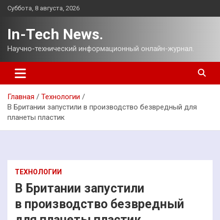
Перейти
Суббота, 8 августа, 2026
к
содержимому
In-Tech News.
Научно-технический информационный онлайн-журнал.
Главная
Технологии
В Британии запустили в производство безвредный для
планеты пластик
ТЕХНОЛОГИИ
В Британии запустили
в производство безвредный
для планеты пластик