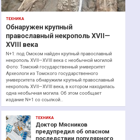
ТЕХНИКА
Обнаружен крупный
православный некрополь XVII—
XVIII века
N+1: под Омском найден крупный православный
некрополь XVII—XVIII века с необычной могилой
Фото: Томский государственный университет
Археологи из Томского государственного
университета обнаружили крупный православный
некрополь XVII—XVIII века, в котором находилась
одна необычная могила. Об этом сообщает
издание N+1 со ссылкой…
ТЕХНИКА
Доктор Мясников
предупредил об опасном
последствии популярного