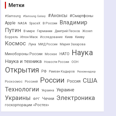
Метки
#Анонсы
#Смартфоны
#Samsung
#Samsung Galaxy
Владимир
Apple
NASA
В России
SpaceX
Путин
В мире
Германии
Дмитрий Песков
Жозеп
Илон Маск
Киев
Киеву
Боррель
Исследование
Космос
Луна
МИД России
Мария Захарова
Наука
НАТО
Минобороны России
Москве
Наука и техника
Новости России
ООН
Открытия
РФ
Рамзан Кадыров
Роскомнадзор
России
США
Россия
Роскосмос
Россией
Технологии
Украине
Украина
Украины
Электроника
Чечни
ФРГ
госкорпорации «Ростех»