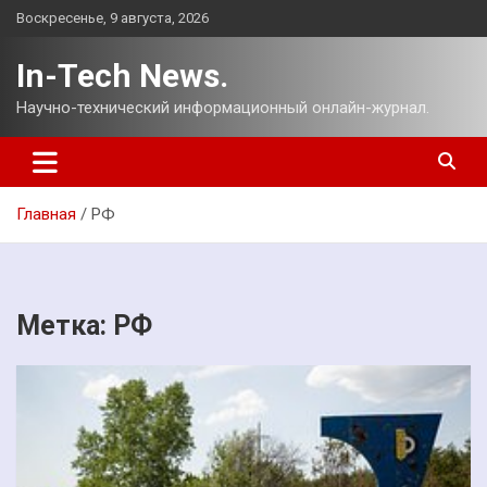
Перейти
Воскресенье, 9 августа, 2026
к
содержимому
In-Tech News.
Научно-технический информационный онлайн-журнал.
Главная
РФ
Метка:
РФ