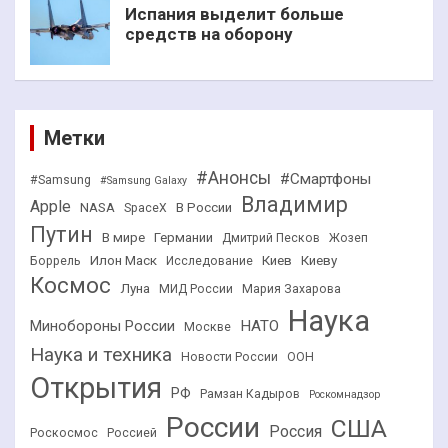
Испания выделит больше
средств на оборону
Метки
#Анонсы
#Смартфоны
#Samsung
#Samsung Galaxy
Владимир
Apple
NASA
В России
SpaceX
Путин
В мире
Германии
Дмитрий Песков
Жозеп
Илон Маск
Киев
Киеву
Боррель
Исследование
Космос
Луна
МИД России
Мария Захарова
Наука
НАТО
Минобороны России
Москве
Наука и техника
Новости России
ООН
Открытия
РФ
Рамзан Кадыров
Роскомнадзор
России
США
Россия
Роскосмос
Россией