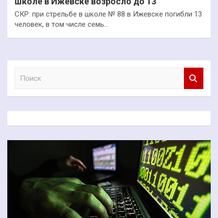
школе в Ижевске возросло до 13
СКР: при стрельбе в школе № 88 в Ижевске погибли 13
человек, в том числе семь…
П
о
и
с
к