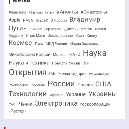
Метки
#Анонсы
#Смартфоны
#Samsung
#Samsung Galaxy
Владимир
Apple
NASA
В России
SpaceX
Путин
В мире
Германии
Дмитрий Песков
Жозеп
Илон Маск
Киев
Киеву
Боррель
Исследование
Космос
Луна
МИД России
Мария Захарова
Наука
НАТО
Минобороны России
Москве
Наука и техника
Новости России
ООН
Открытия
РФ
Рамзан Кадыров
Роскомнадзор
России
США
Россия
Роскосмос
Россией
Технологии
Украины
Украине
Украина
Электроника
Чечни
госкорпорации
ФРГ
«Ростех»