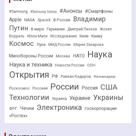
#Анонсы
#Смартфоны
#Samsung
#Samsung Galaxy
Владимир
Apple
NASA
В России
SpaceX
Путин
В мире
Германии
Дмитрий Песков
Жозеп
Илон Маск
Киев
Киеву
Боррель
Исследование
Космос
Луна
МИД России
Мария Захарова
Наука
НАТО
Минобороны России
Москве
Наука и техника
Новости России
ООН
Открытия
РФ
Рамзан Кадыров
Роскомнадзор
России
США
Россия
Роскосмос
Россией
Технологии
Украины
Украине
Украина
Электроника
Чечни
госкорпорации
ФРГ
«Ростех»