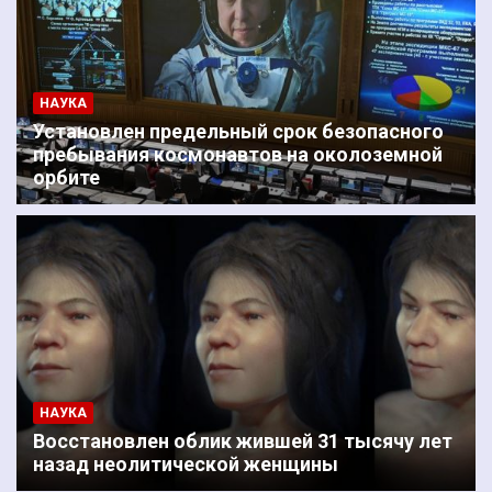
НАУКА
Установлен предельный срок безопасного
пребывания космонавтов на околоземной
орбите
НАУКА
Восстановлен облик жившей 31 тысячу лет
назад неолитической женщины