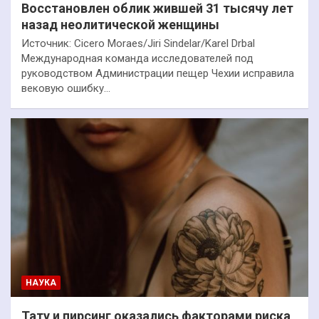
Восстановлен облик жившей 31 тысячу лет
назад неолитической женщины
Источник: Cicero Moraes/Jiri Sindelar/Karel Drbal
Международная команда исследователей под
руководством Администрации пещер Чехии исправила
вековую ошибку…
НАУКА
Тату и пирсинг оказались факторами риска