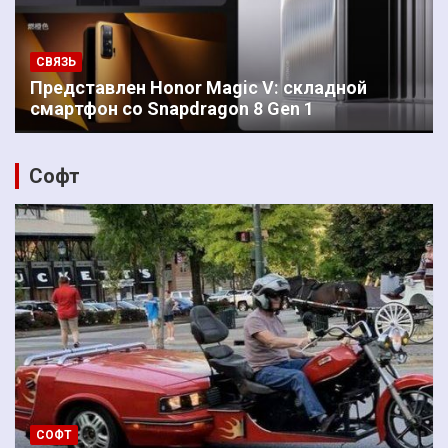
СВЯЗЬ
Представлен Honor Magic V: складной
смартфон со Snapdragon 8 Gen 1
Софт
СОФТ