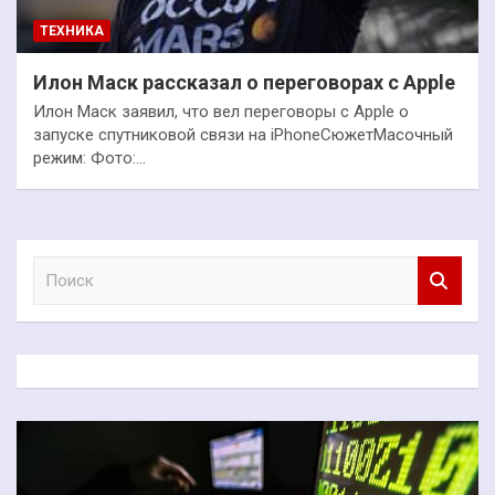
ТЕХНИКА
Илон Маск рассказал о переговорах с Apple
Илон Маск заявил, что вел переговоры с Apple о
запуске спутниковой связи на iPhoneСюжетМасочный
режим: Фото:…
П
о
и
с
к