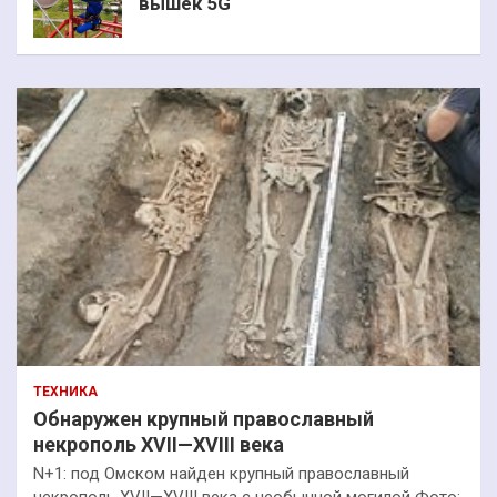
вышек 5G
ТЕХНИКА
Обнаружен крупный православный
некрополь XVII—XVIII века
N+1: под Омском найден крупный православный
некрополь XVII—XVIII века с необычной могилой Фото: