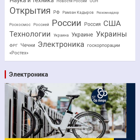
Наука и техника
Новости России
ООН
Открытия
РФ
Рамзан Кадыров
Роскомнадзор
России
США
Россия
Роскосмос
Россией
Технологии
Украины
Украине
Украина
Электроника
Чечни
госкорпорации
ФРГ
«Ростех»
Электроника