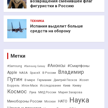
возвращения сменившей флаг
фигуристки в Россию
ТЕХНИКА
Испания выделит больше
средств на оборону
Метки
#Анонсы
#Смартфоны
#Samsung
#Samsung Galaxy
Владимир
Apple
NASA
В России
SpaceX
Путин
В мире
Германии
Дмитрий Песков
Жозеп
Илон Маск
Киев
Киеву
Боррель
Исследование
Космос
Луна
МИД России
Мария Захарова
Наука
НАТО
Минобороны России
Москве