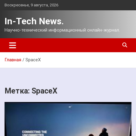
Перейти
Воскресенье, 9 августа, 2026
к
содержимому
In-Tech News.
Научно-технический информационный онлайн-журнал.
Главная
SpaceX
Метка:
SpaceX