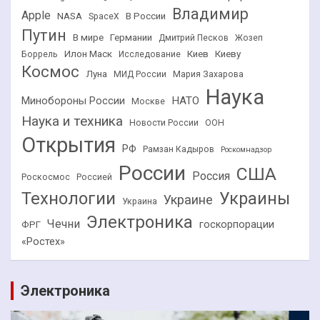
Владимир
Apple
NASA
В России
SpaceX
Путин
В мире
Германии
Дмитрий Песков
Жозеп
Илон Маск
Киев
Киеву
Боррель
Исследование
Космос
Луна
МИД России
Мария Захарова
Наука
НАТО
Минобороны России
Москве
Наука и техника
Новости России
ООН
Открытия
РФ
Рамзан Кадыров
Роскомнадзор
России
США
Россия
Роскосмос
Россией
Технологии
Украины
Украине
Украина
Электроника
Чечни
госкорпорации
ФРГ
«Ростех»
Электроника