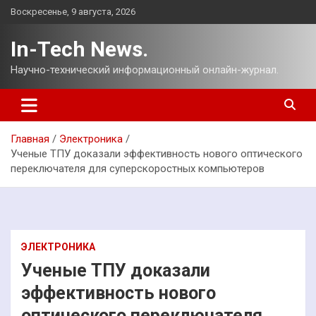
Перейти
Воскресенье, 9 августа, 2026
к
содержимому
In-Tech News.
Научно-технический информационный онлайн-журнал.
Главная
Электроника
Ученые ТПУ доказали эффективность нового оптического
переключателя для суперскоростных компьютеров
ЭЛЕКТРОНИКА
Ученые ТПУ доказали
эффективность нового
оптического переключателя