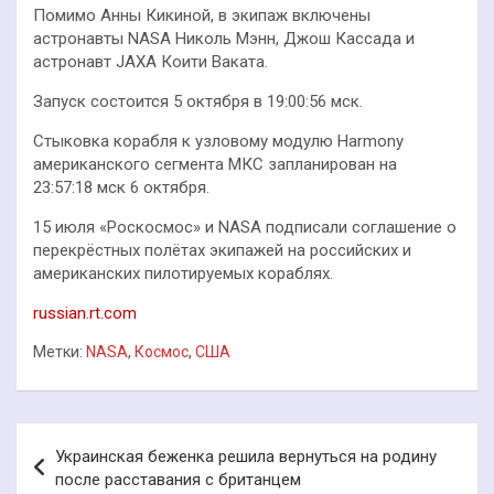
Помимо Анны Кикиной, в экипаж включены
астронавты NASA Николь Мэнн, Джош Кассада и
астронавт JAXA Коити Ваката.
Запуск состоится 5 октября в 19:00:56 мск.
Стыковка корабля к узловому модулю Harmony
американского сегмента МКС запланирован на
23:57:18 мск 6 октября.
15 июля «Роскосмос» и NASA подписали соглашение о
перекрёстных полётах экипажей на российских и
американских пилотируемых кораблях.
russian.rt.com
Метки:
NASA
,
Космос
,
США
Навигация
Украинская беженка решила вернуться на родину
по
после расставания с британцем