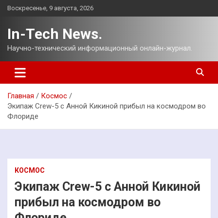
Перейти
Воскресенье, 9 августа, 2026
к
содержимому
In-Tech News.
Научно-технический информационный онлайн-журнал.
Главная
Космос
Экипаж Crew-5 с Анной Кикиной прибыл на космодром во
Флориде
КОСМОС
Экипаж Crew-5 с Анной Кикиной
прибыл на космодром во
Флориде