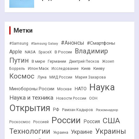
Метки
#Анонсы
#Смартфоны
#Samsung
#Samsung Galaxy
Владимир
Apple
NASA
В России
SpaceX
Путин
В мире
Германии
Дмитрий Песков
Жозеп
Илон Маск
Киев
Киеву
Боррель
Исследование
Космос
Луна
МИД России
Мария Захарова
Наука
НАТО
Минобороны России
Москве
Наука и техника
Новости России
ООН
Открытия
РФ
Рамзан Кадыров
Роскомнадзор
России
США
Россия
Роскосмос
Россией
Технологии
Украины
Украине
Украина