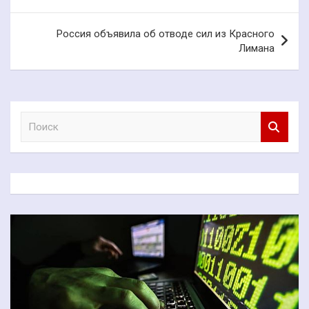
записям
Россия объявила об отводе сил из Красного
Лимана
П
о
и
с
к