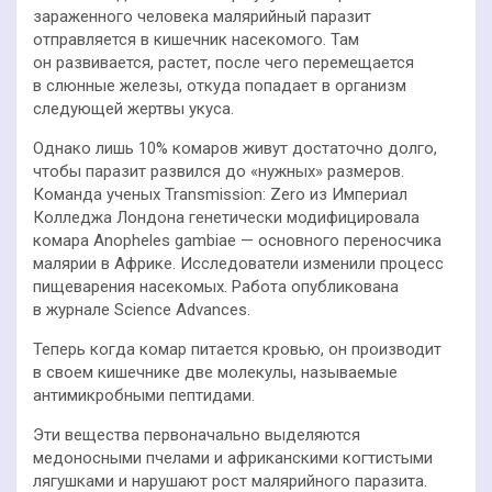
зараженного человека малярийный паразит
отправляется в кишечник насекомого. Там
он развивается, растет, после чего перемещается
в слюнные железы, откуда попадает в организм
следующей жертвы укуса.
Однако лишь 10% комаров живут достаточно долго,
чтобы паразит развился до «нужных» размеров.
Команда ученых Transmission: Zero из Империал
Колледжа Лондона генетически модифицировала
комара Anopheles gambiae — основного переносчика
малярии в Африке. Исследователи изменили процесс
пищеварения насекомых. Работа опубликована
в журнале Science Advances.
Теперь когда комар питается кровью, он производит
в своем кишечнике две молекулы, называемые
антимикробными пептидами.
Эти вещества первоначально выделяются
медоносными пчелами и африканскими когтистыми
лягушками и нарушают рост малярийного паразита.