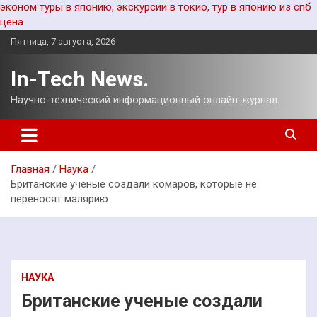
эконом туры в японию, экскурсии в токио, тур в японию из спб
цена
Перейти
Пятница, 7 августа, 2026
к
содержимому
In-Tech News.
Научно-технический информационный онлайн-журнал.
Главная
Наука
Британские ученые создали комаров, которые не
переносят малярию
НАУКА
Британские ученые создали