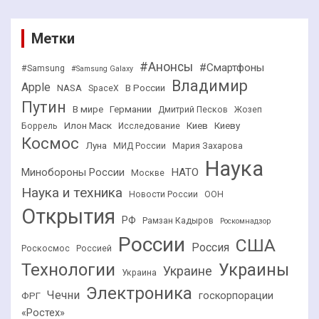
Метки
#Анонсы
#Смартфоны
#Samsung
#Samsung Galaxy
Владимир
Apple
NASA
В России
SpaceX
Путин
В мире
Германии
Дмитрий Песков
Жозеп
Илон Маск
Киев
Киеву
Боррель
Исследование
Космос
Луна
МИД России
Мария Захарова
Наука
НАТО
Минобороны России
Москве
Наука и техника
Новости России
ООН
Открытия
РФ
Рамзан Кадыров
Роскомнадзор
России
США
Россия
Роскосмос
Россией
Технологии
Украины
Украине
Украина
Электроника
Чечни
госкорпорации
ФРГ
«Ростех»