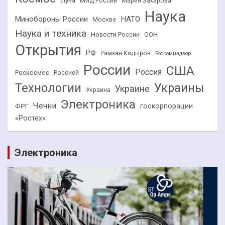
Луна
МИД России
Мария Захарова
Наука
НАТО
Минобороны России
Москве
Наука и техника
Новости России
ООН
Открытия
РФ
Рамзан Кадыров
Роскомнадзор
России
США
Россия
Роскосмос
Россией
Технологии
Украины
Украине
Украина
Электроника
Чечни
госкорпорации
ФРГ
«Ростех»
Электроника