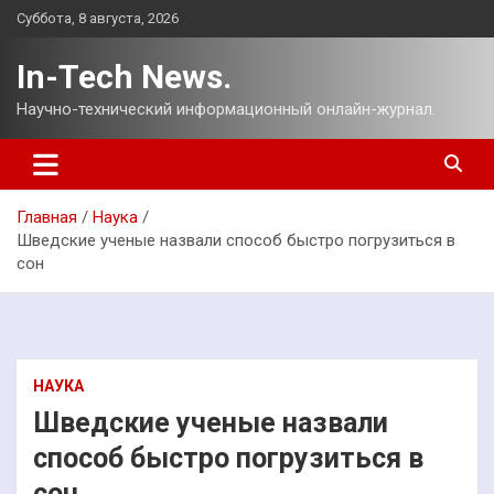
Перейти
Суббота, 8 августа, 2026
к
содержимому
In-Tech News.
Научно-технический информационный онлайн-журнал.
Главная
Наука
Шведские ученые назвали способ быстро погрузиться в
сон
НАУКА
Шведские ученые назвали
способ быстро погрузиться в
сон