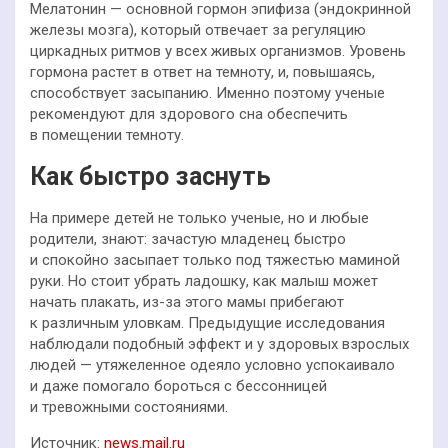
Мелатонин — основной гормон эпифиза (эндокринной
железы мозга), который отвечает за регуляцию
циркадных ритмов у всех живых организмов. Уровень
гормона растет в ответ на темноту, и, повышаясь,
способствует засыпанию. Именно поэтому ученые
рекомендуют для здорового сна обеспечить
в помещении темноту.
Как быстро заснуть
На примере детей не только ученые, но и любые
родители, знают: зачастую младенец быстро
и спокойно засыпает только под тяжестью маминой
руки. Но стоит убрать ладошку, как малыш может
начать плакать, из-за этого мамы прибегают
к различным уловкам. Предыдущие исследования
наблюдали подобный эффект и у здоровых взрослых
людей — утяжеленное одеяло условно успокаивало
и даже помогало бороться с бессонницей
и тревожными состояниями.
Источник:
news.mail.ru