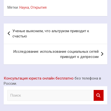
Метки:
Наука
,
Открытия
Навигация
Ученые выяснили, что альтруизм приводит к
по
счастью
записям
Исследование: использование социальных сетей
приводит к депрессии
Консультация юриста онлайн бесплатно
без телефона в
России.
П
о
и
с