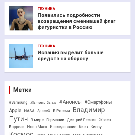
ТЕХНИКА
Появились подробности
возвращения сменившей флаг
фигуристки в Россию
ТЕХНИКА
Испания выделит больше
средств на оборону
Метки
#Анонсы
#Смартфоны
#Samsung
#Samsung Galaxy
Владимир
Apple
NASA
В России
SpaceX
Путин
В мире
Германии
Дмитрий Песков
Жозеп
Илон Маск
Киев
Киеву
Боррель
Исследование
Космос