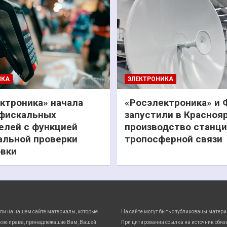
ИКА
ЭЛЕКТРОНИКА
ктроника» начала
«Росэлектроника» и
фискальных
запустили в Красноя
елей с функцией
производство станц
льной проверки
тропосферной связи
вки
ли на нашем сайте материалы, которые
На сайте могут быть опубликованы матери
кие права, принадлежащие Вам, Вашей
При цитировании ссылка на источник обяз