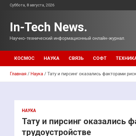
Перейти
Суббота, 8 августа, 2026
к
содержимому
In-Tech News.
Научно-технический информационный онлайн-журнал.
КОСМОС
НАУКА
СВЯЗЬ
СОФТ
ТЕХНИК
Главная
Наука
Тату и пирсинг оказались факторами рис
НАУКА
Тату и пирсинг оказались 
трудоустройстве