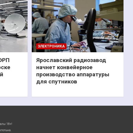
ЭЛЕКТРОНИКА
 ФРП
Ярославский радиозавод
рске
начнет конвейерное
ий
производство аппаратуры
для спутников
алы 18+!
ательна.