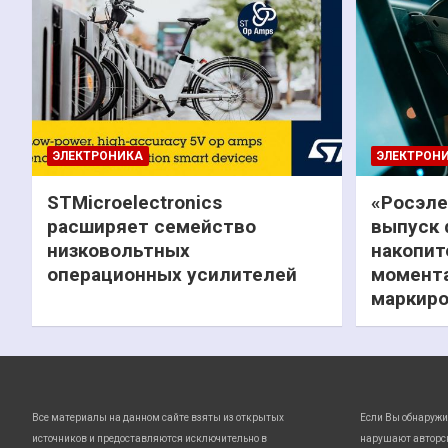
ЭЛЕКТРОНИКА
ЭЛЕКТРОН
STMicroelectronics
«Росэле
расширяет семейство
выпуск 
низковольтных
накопит
операционных усилителей
момента
маркиро
Все материалы на данном сайте взяты из открытых
Если Вы обнаружи
источников и предоставляются исключительно в
нарушают авторс