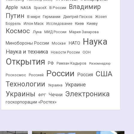
Владимир
Apple
NASA
В России
SpaceX
Путин
В мире
Германии
Дмитрий Песков
Жозеп
Илон Маск
Киев
Киеву
Боррель
Исследование
Космос
Луна
МИД России
Мария Захарова
Наука
НАТО
Минобороны России
Москве
Наука и техника
Новости России
ООН
Открытия
РФ
Рамзан Кадыров
Роскомнадзор
России
США
Россия
Роскосмос
Россией
Технологии
Украине
Украина
Украины
Электроника
Чечни
ФРГ
госкорпорации «Ростех»