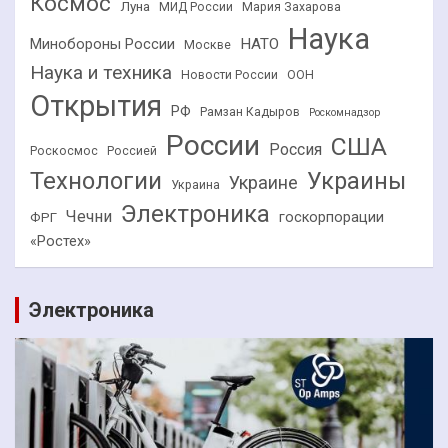
Космос
Луна
МИД России
Мария Захарова
Наука
НАТО
Минобороны России
Москве
Наука и техника
Новости России
ООН
Открытия
РФ
Рамзан Кадыров
Роскомнадзор
России
США
Россия
Роскосмос
Россией
Технологии
Украины
Украине
Украина
Электроника
Чечни
госкорпорации
ФРГ
«Ростех»
Электроника