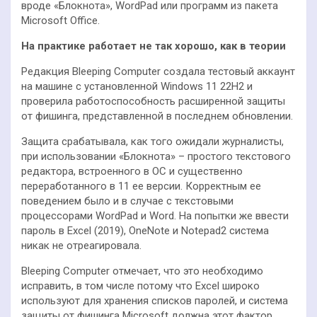
вроде «Блокнота», WordPad или программ из пакета
Microsoft Office.
На практике работает не так хорошо, как в теории
Редакция Bleeping Computer создала тестовый аккаунт
на машине с установленной Windows 11 22H2 и
проверила работоспособность расширенной защиты
от фишинга, представленной в последнем обновлении.
Защита срабатывала, как того ожидали журналисты,
при использовании «Блокнота» – простого текстового
редактора, встроенного в ОС и существенно
переработанного в 11 ее версии. Корректным ее
поведением было и в случае с текстовыми
процессорами WordPad и Word. На попытки же ввести
пароль в Excel (2019), OneNote и Notepad2 система
никак не отреагировала.
Bleeping Computer отмечает, что это необходимо
исправить, в том числе потому что Excel широко
используют для хранения списков паролей, и система
защиты от фишинга Microsoft должна этот фактор