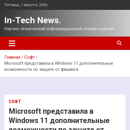
Перейти
Пятница, 7 августа, 2026
к
содержимому
In-Tech News.
Научно-технический информационный онлайн-журнал.
Главная
Софт
Microsoft представила в Windows 11 дополнительные
возможности по защите от фишинга
СОФТ
Microsoft представила в
Windows 11 дополнительные
возможности по защите от