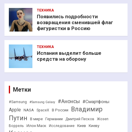
ТЕХНИКА
Появились подробности
возвращения сменившей флаг
фигуристки в Россию
ТЕХНИКА
Испания выделит больше
средств на оборону
Метки
#Анонсы
#Смартфоны
#Samsung
#Samsung Galaxy
Владимир
Apple
NASA
В России
SpaceX
Путин
В мире
Германии
Дмитрий Песков
Жозеп
Илон Маск
Киев
Киеву
Боррель
Исследование