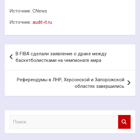
Источник: CNews
Источник:
audit-it.ru
Навигация
В FIBA сделали заявление о драке между
по
баскетболистками на чемпионате мира
записям
Референдумы в ЛНР, Херсонской и Запорожской
областях завершились
П
о
и
с