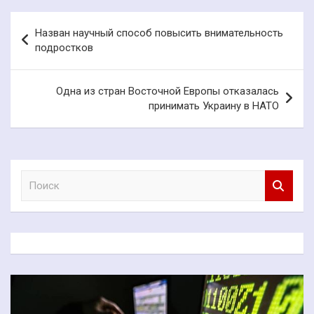
Навигация
Назван научный способ повысить внимательность
по
подростков
записям
Одна из стран Восточной Европы отказалась
принимать Украину в НАТО
П
о
и
с
к