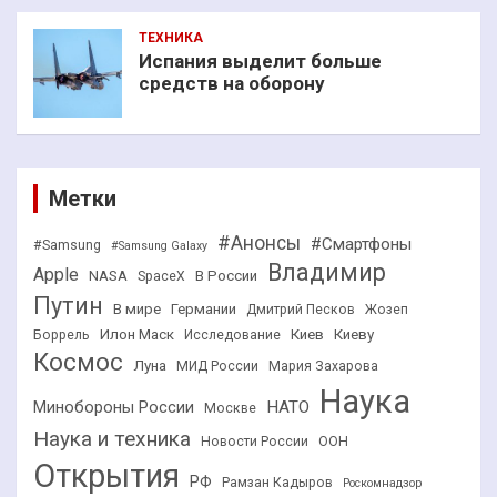
ТЕХНИКА
Испания выделит больше
средств на оборону
Метки
#Анонсы
#Смартфоны
#Samsung
#Samsung Galaxy
Владимир
Apple
NASA
В России
SpaceX
Путин
В мире
Германии
Дмитрий Песков
Жозеп
Илон Маск
Киев
Киеву
Боррель
Исследование
Космос
Луна
МИД России
Мария Захарова
Наука
НАТО
Минобороны России
Москве
Наука и техника
Новости России
ООН
Открытия
РФ
Рамзан Кадыров
Роскомнадзор