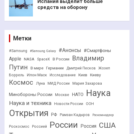
Испания выделит больше
средств на оборону
Метки
#Анонсы
#Смартфоны
#Samsung
#Samsung Galaxy
Владимир
Apple
NASA
В России
SpaceX
Путин
В мире
Германии
Дмитрий Песков
Жозеп
Илон Маск
Киев
Киеву
Боррель
Исследование
Космос
Луна
МИД России
Мария Захарова
Наука
НАТО
Минобороны России
Москве
Наука и техника
Новости России
ООН
Открытия
РФ
Рамзан Кадыров
Роскомнадзор
России
США
Россия
Роскосмос
Россией