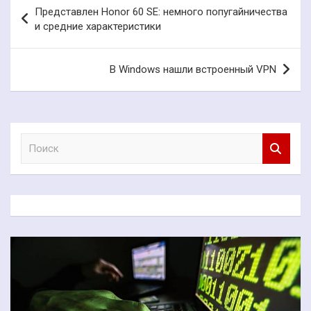
Навигация
Представлен Honor 60 SE: немного попугайничества
по
и средние характеристики
записям
В Windows нашли встроенный VPN
П
о
и
с
к