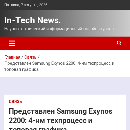
Перейти
Пятница, 7 августа, 2026
к
содержимому
In-Tech News.
Научно-технический информационный онлайн-журнал.
Главная
Связь
Представлен Samsung Exynos 2200: 4-нм техпроцесс и
топовая графика
СВЯЗЬ
Представлен Samsung Exynos
2200: 4-нм техпроцесс и
топовая графика