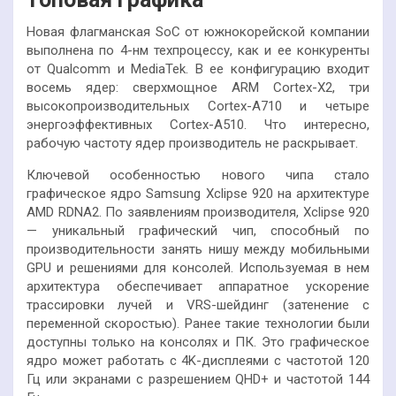
Новая флагманская SoC от южнокорейской компании
выполнена по 4-нм техпроцессу, как и ее конкуренты
от Qualcomm и MediaTek. В ее конфигурацию входит
восемь ядер: сверхмощное ARM Cortex-X2, три
высокопроизводительных Cortex-A710 и четыре
энергоэффективных Cortex-A510. Что интересно,
рабочую частоту
ядер производитель не раскрывает.
Ключевой особенностью нового чипа стало
графическое ядро Samsung Xclipse 920 на архитектуре
AMD RDNA2. По заявлениям производителя, Xclipse 920
— уникальный графический чип, способный по
производительности занять нишу между мобильными
GPU и решениями для консолей. Используемая в нем
архитектура обеспечивает аппаратное ускорение
трассировки лучей и VRS-шейдинг (затенение с
переменной скоростью). Ранее такие технологии были
доступны только на консолях и ПК. Это графическое
ядро может работать с 4K-дисплеями с частотой 120
Гц или экранами с разрешением QHD+ и частотой 144