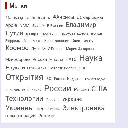
Метки
#Анонсы
#Смартфоны
#Samsung
#Samsung Galaxy
Владимир
Apple
NASA
В России
SpaceX
Путин
В мире
Германии
Дмитрий Песков
Жозеп
Илон Маск
Киев
Киеву
Боррель
Исследование
Космос
Луна
МИД России
Мария Захарова
Наука
НАТО
Минобороны России
Москве
Наука и техника
Новости России
ООН
Открытия
РФ
Рамзан Кадыров
Роскомнадзор
России
США
Россия
Роскосмос
Россией
Технологии
Украине
Украина
Украины
Электроника
Чечни
ФРГ
госкорпорации «Ростех»