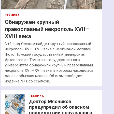
ТЕХНИКА
Обнаружен крупный
православный некрополь XVII—
XVIII века
N+1: под Омском найден крупный православный
некрополь XVII—XVIII века с необычной могилой
Фото: Томский государственный университет
Археологи из Томского государственного
университета обнаружили крупный православный
некрополь XVII—XVIII века, в котором находилась
одна необычная могила. Об этом сообщает
издание N+1 со ссылкой…
ТЕХНИКА
Доктор Мясников
предупредил об опасном
последствии популярного