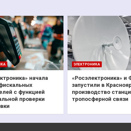
ИКА
ЭЛЕКТРОНИКА
ктроника» начала
«Росэлектроника» и
фискальных
запустили в Красноя
елей с функцией
производство станц
льной проверки
тропосферной связи
вки