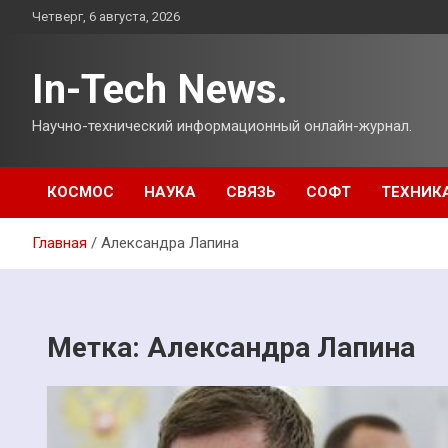
Перейти
Четверг, 6 августа, 2026
к
содержимому
In-Tech News.
Научно-технический информационный онлайн-журнал.
КОСМОС
НАУКА
СВЯЗЬ
СОФТ
ТЕХНИК
Главная
Александра Лапина
Метка:
Александра Лапина