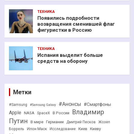
ТЕХНИКА
Появились подробности
возвращения сменившей флаг
фигуристки в Россию
ТЕХНИКА
Испания выделит больше
средств на оборону
Метки
#Анонсы
#Смартфоны
#Samsung
#Samsung Galaxy
Владимир
Apple
NASA
В России
SpaceX
Путин
В мире
Германии
Дмитрий Песков
Жозеп
Илон Маск
Киев
Киеву
Боррель
Исследование