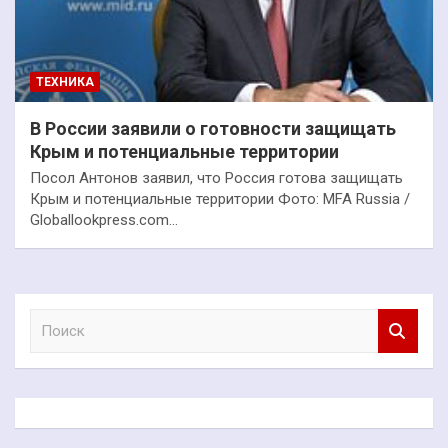
ТЕХНИКА
В России заявили о готовности защищать
Крым и потенциальные территории
Посол Антонов заявил, что Россия готова защищать
Крым и потенциальные территории Фото: MFA Russia /
Globallookpress.com…
П
о
и
с
к