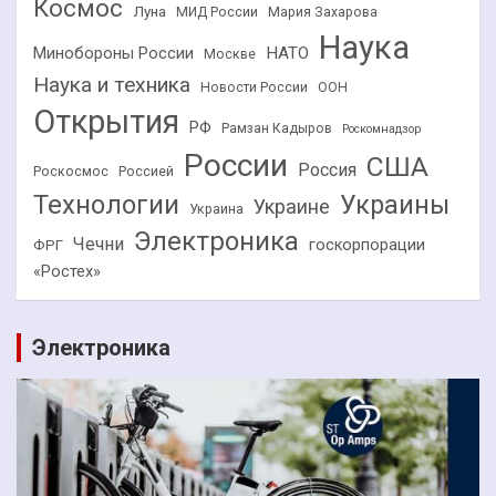
Космос
Луна
МИД России
Мария Захарова
Наука
НАТО
Минобороны России
Москве
Наука и техника
Новости России
ООН
Открытия
РФ
Рамзан Кадыров
Роскомнадзор
России
США
Россия
Роскосмос
Россией
Технологии
Украины
Украине
Украина
Электроника
Чечни
госкорпорации
ФРГ
«Ростех»
Электроника