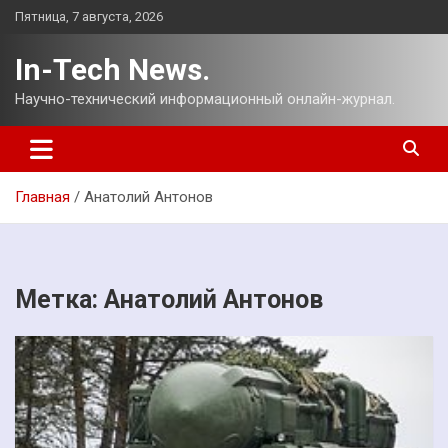
Перейти
Пятница, 7 августа, 2026
к
содержимому
In-Tech News.
Научно-технический информационный онлайн-журнал.
Главная
Анатолий Антонов
Метка:
Анатолий Антонов