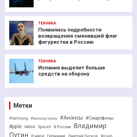
ТЕХНИКА
Появились подробности
возвращения сменившей флаг
фигуристки в Россию
ТЕХНИКА
Испания выделит больше
средств на оборону
Метки
#Анонсы
#Смартфоны
#Samsung
#Samsung Galaxy
Владимир
Apple
NASA
В России
SpaceX
Путин
В мире
Германии
Дмитрий Песков
Жозеп