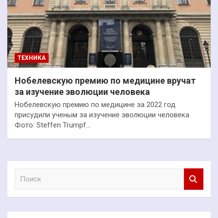
ТЕХНИКА
Нобелевскую премию по медицине вручат
за изучение эволюции человека
Нобелевскую премию по медицине за 2022 год
присудили ученым за изучение эволюции человека
Фото: Steffen Trumpf…
П
о
и
с
к