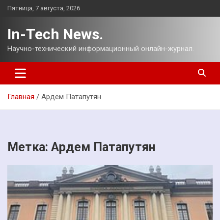
Перейти
Пятница, 7 августа, 2026
к
содержимому
In-Tech News.
Научно-технический информационный онлайн-журнал.
Главная
Ардем Патапутян
Метка:
Ардем Патапутян