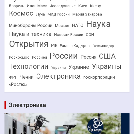
Илон Маск
Киев
Киеву
Боррель
Исследование
Космос
Луна
МИД России
Мария Захарова
Наука
НАТО
Минобороны России
Москве
Наука и техника
Новости России
ООН
Открытия
РФ
Рамзан Кадыров
Роскомнадзор
России
США
Россия
Роскосмос
Россией
Технологии
Украины
Украине
Украина
Электроника
Чечни
госкорпорации
ФРГ
«Ростех»
Электроника