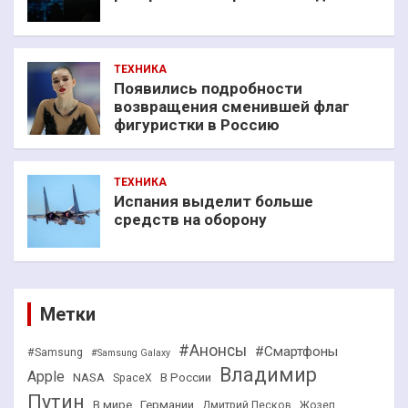
ТЕХНИКА
Появились подробности
возвращения сменившей флаг
фигуристки в Россию
ТЕХНИКА
Испания выделит больше
средств на оборону
Метки
#Анонсы
#Смартфоны
#Samsung
#Samsung Galaxy
Владимир
Apple
NASA
В России
SpaceX
Путин
В мире
Германии
Дмитрий Песков
Жозеп