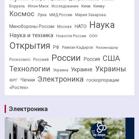
Илон Маск
Киев
Киеву
Боррель
Исследование
Космос
Луна
МИД России
Мария Захарова
Наука
НАТО
Минобороны России
Москве
Наука и техника
Новости России
ООН
Открытия
РФ
Рамзан Кадыров
Роскомнадзор
России
США
Россия
Роскосмос
Россией
Технологии
Украины
Украине
Украина
Электроника
Чечни
госкорпорации
ФРГ
«Ростех»
Электроника