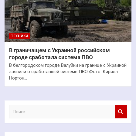
ТЕХНИКА
В граничащем с Украиной российском
городе сработала система ПВО
В белгородском городе Валуйки на границе с Украиной
заявили о сработавшей системе ПВО Фото: Кирилл
Нортон…
П
о
и
с
к