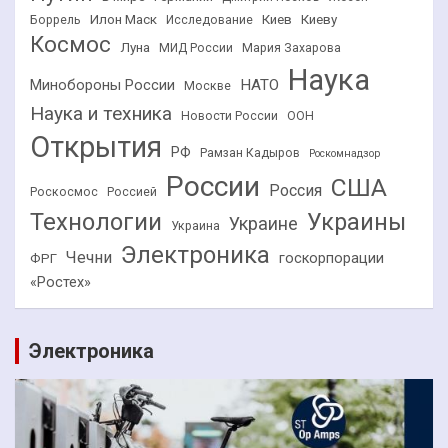
Илон Маск
Киев
Киеву
Боррель
Исследование
Космос
Луна
МИД России
Мария Захарова
Наука
НАТО
Минобороны России
Москве
Наука и техника
Новости России
ООН
Открытия
РФ
Рамзан Кадыров
Роскомнадзор
России
США
Россия
Роскосмос
Россией
Технологии
Украины
Украине
Украина
Электроника
Чечни
госкорпорации
ФРГ
«Ростех»
Электроника