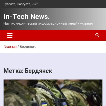
Перейти
Суббота, 8 августа, 2026
к
содержимому
In-Tech News.
Научно-технический информационный онлайн-журнал.
Главная
Бердянск
Метка:
Бердянск