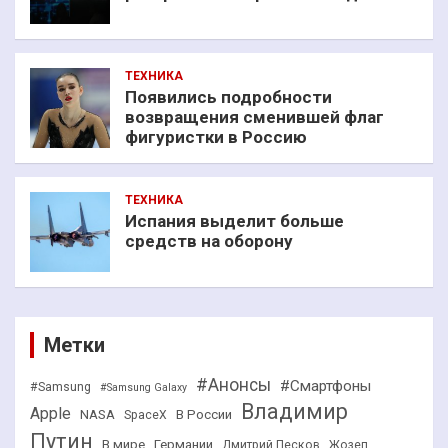
ТЕХНИКА
Появились подробности
возвращения сменившей флаг
фигуристки в Россию
ТЕХНИКА
Испания выделит больше
средств на оборону
Метки
#Анонсы
#Смартфоны
#Samsung
#Samsung Galaxy
Владимир
Apple
NASA
В России
SpaceX
Путин
В мире
Германии
Дмитрий Песков
Жозеп