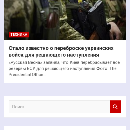
ТЕХНИКА
Стало известно о переброске украинских
войск для решающего наступления
«Русская Весна» заявила, что Киев перебрасывает все
резервы ВСУ для решающего наступления Фото: The
Presidential Office…
П
о
и
с
к