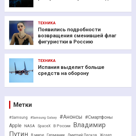
ТЕХНИКА
Появились подробности
возвращения сменившей флаг
фигуристки в Россию
ТЕХНИКА
Испания выделит больше
средств на оборону
Метки
#Анонсы
#Смартфоны
#Samsung
#Samsung Galaxy
Владимир
Apple
NASA
В России
SpaceX
Путин
В мире
Германии
Дмитрий Песков
Жозеп