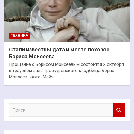
ТЕХНИКА
Стали известны дата и место похорон
Бориса Моисеева
Прощание с Борисом Моисеевым состоится 2 октября
в траурном зале Троекуровского кладбища Борис
Моисеев. Фото: Майя…
П
о
и
с
к