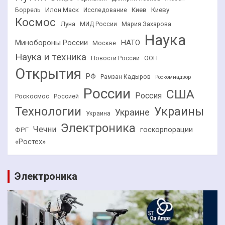
Илон Маск
Киев
Киеву
Боррель
Исследование
Космос
Луна
МИД России
Мария Захарова
Наука
НАТО
Минобороны России
Москве
Наука и техника
Новости России
ООН
Открытия
РФ
Рамзан Кадыров
Роскомнадзор
России
США
Россия
Роскосмос
Россией
Технологии
Украины
Украине
Украина
Электроника
Чечни
госкорпорации
ФРГ
«Ростех»
Электроника