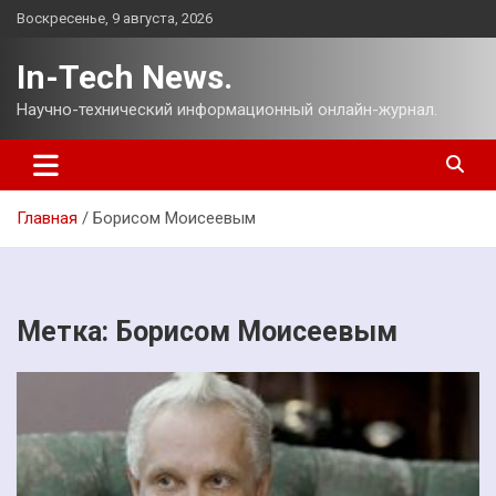
Перейти
Воскресенье, 9 августа, 2026
к
содержимому
In-Tech News.
Научно-технический информационный онлайн-журнал.
Главная
Борисом Моисеевым
Метка:
Борисом Моисеевым