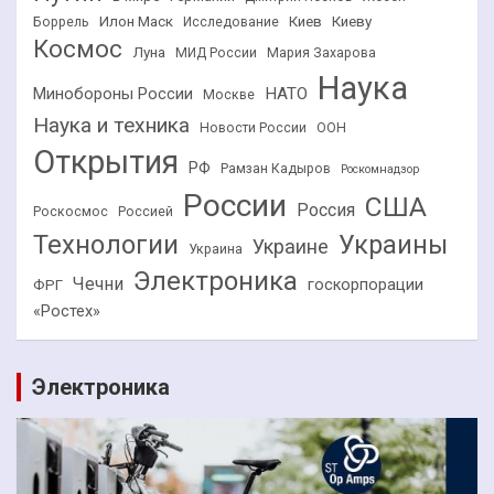
Илон Маск
Киев
Киеву
Боррель
Исследование
Космос
Луна
МИД России
Мария Захарова
Наука
НАТО
Минобороны России
Москве
Наука и техника
Новости России
ООН
Открытия
РФ
Рамзан Кадыров
Роскомнадзор
России
США
Россия
Роскосмос
Россией
Технологии
Украины
Украине
Украина
Электроника
Чечни
госкорпорации
ФРГ
«Ростех»
Электроника