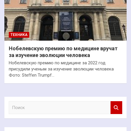
ТЕХНИКА
Нобелевскую премию по медицине вручат
за изучение эволюции человека
Нобелевскую премию по медицине за 2022 год
присудили ученым за изучение эволюции человека
Фото: Steffen Trumpf…
П
о
и
с
к