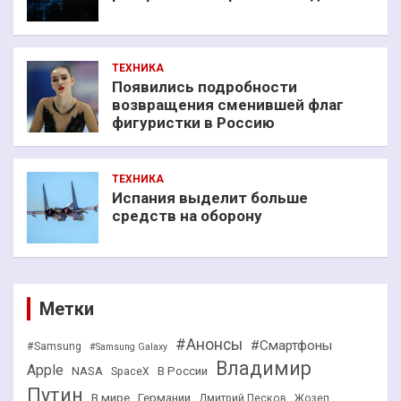
ТЕХНИКА
Появились подробности
возвращения сменившей флаг
фигуристки в Россию
ТЕХНИКА
Испания выделит больше
средств на оборону
Метки
#Анонсы
#Смартфоны
#Samsung
#Samsung Galaxy
Владимир
Apple
NASA
В России
SpaceX
Путин
В мире
Германии
Дмитрий Песков
Жозеп