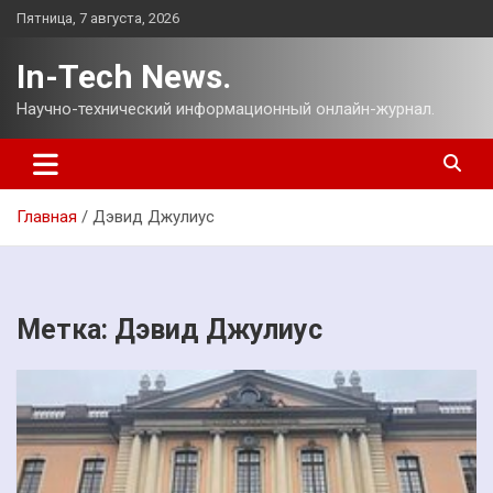
Перейти
Пятница, 7 августа, 2026
к
содержимому
In-Tech News.
Научно-технический информационный онлайн-журнал.
Главная
Дэвид Джулиус
Метка:
Дэвид Джулиус