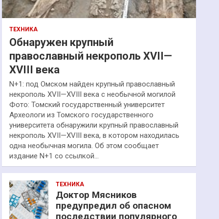
ТЕХНИКА
Обнаружен крупный
православный некрополь XVII—
XVIII века
N+1: под Омском найден крупный православный
некрополь XVII—XVIII века с необычной могилой
Фото: Томский государственный университет
Археологи из Томского государственного
университета обнаружили крупный православный
некрополь XVII—XVIII века, в котором находилась
одна необычная могила. Об этом сообщает
издание N+1 со ссылкой…
ТЕХНИКА
Доктор Мясников
предупредил об опасном
последствии популярного