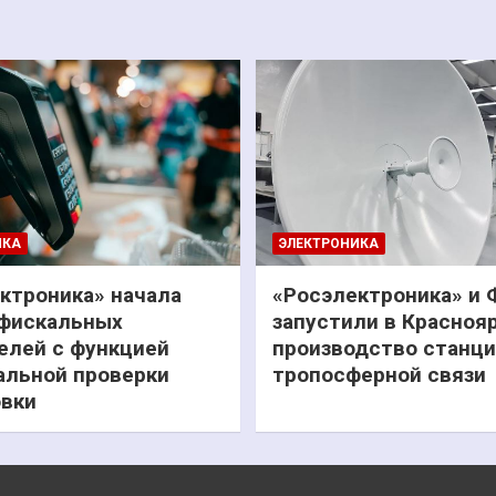
ИКА
ЭЛЕКТРОНИКА
ктроника» начала
«Росэлектроника» и
фискальных
запустили в Красноя
елей с функцией
производство станц
льной проверки
тропосферной связи
вки