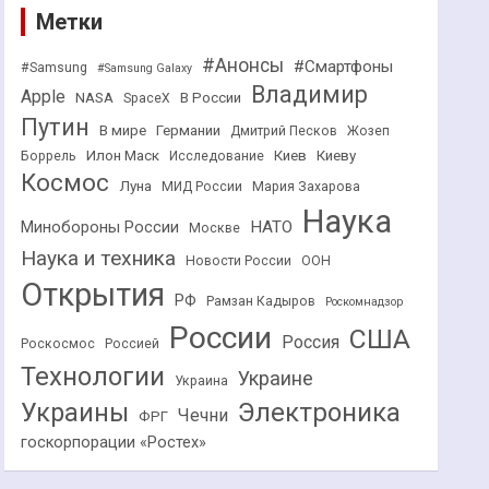
Метки
#Анонсы
#Смартфоны
#Samsung
#Samsung Galaxy
Владимир
Apple
NASA
В России
SpaceX
Путин
В мире
Германии
Дмитрий Песков
Жозеп
Илон Маск
Киев
Киеву
Боррель
Исследование
Космос
Луна
МИД России
Мария Захарова
Наука
НАТО
Минобороны России
Москве
Наука и техника
Новости России
ООН
Открытия
РФ
Рамзан Кадыров
Роскомнадзор
России
США
Россия
Роскосмос
Россией
Технологии
Украине
Украина
Украины
Электроника
Чечни
ФРГ
госкорпорации «Ростех»