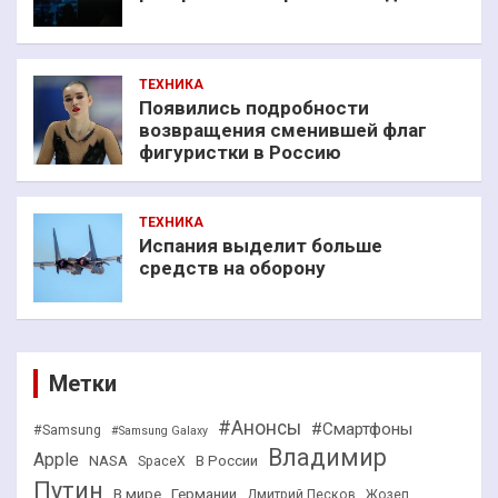
ТЕХНИКА
Появились подробности
возвращения сменившей флаг
фигуристки в Россию
ТЕХНИКА
Испания выделит больше
средств на оборону
Метки
#Анонсы
#Смартфоны
#Samsung
#Samsung Galaxy
Владимир
Apple
NASA
В России
SpaceX
Путин
В мире
Германии
Дмитрий Песков
Жозеп