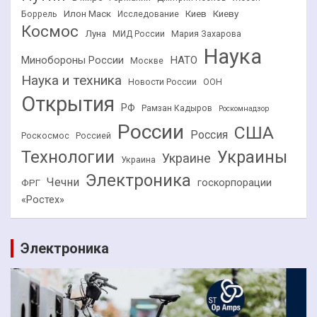
Илон Маск
Киев
Киеву
Боррель
Исследование
Космос
Луна
МИД России
Мария Захарова
Наука
НАТО
Минобороны России
Москве
Наука и техника
Новости России
ООН
Открытия
РФ
Рамзан Кадыров
Роскомнадзор
России
США
Россия
Роскосмос
Россией
Технологии
Украины
Украине
Украина
Электроника
Чечни
госкорпорации
ФРГ
«Ростех»
Электроника