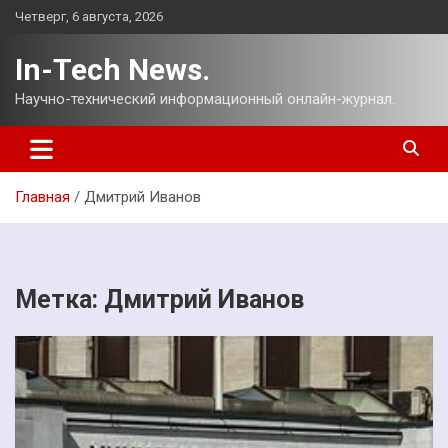
Перейти
Четверг, 6 августа, 2026
к
содержимому
In-Tech News.
Научно-технический информационный онлайн-журнал.
Главная
Дмитрий Иванов
Метка:
Дмитрий Иванов