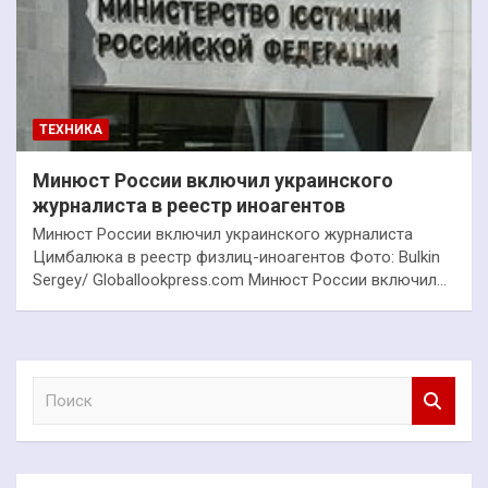
ТЕХНИКА
Минюст России включил украинского
журналиста в реестр иноагентов
Минюст России включил украинского журналиста
Цимбалюка в реестр физлиц-иноагентов Фото: Bulkin
Sergey/ Globallookpress.com Минюст России включил…
П
о
и
с
к