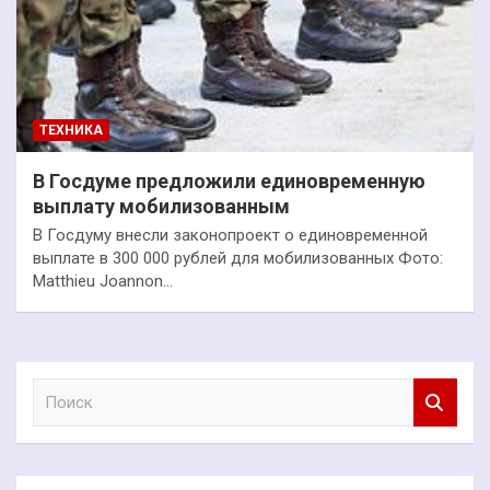
ТЕХНИКА
В Госдуме предложили единовременную
выплату мобилизованным
В Госдуму внесли законопроект о единовременной
выплате в 300 000 рублей для мобилизованных Фото:
Matthieu Joannon…
П
о
и
с
к