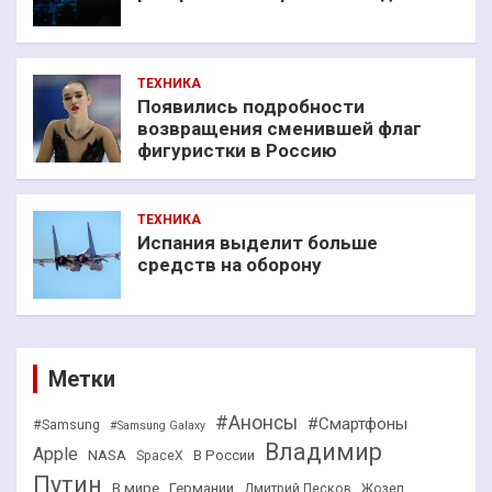
ТЕХНИКА
Появились подробности
возвращения сменившей флаг
фигуристки в Россию
ТЕХНИКА
Испания выделит больше
средств на оборону
Метки
#Анонсы
#Смартфоны
#Samsung
#Samsung Galaxy
Владимир
Apple
NASA
В России
SpaceX
Путин
В мире
Германии
Дмитрий Песков
Жозеп