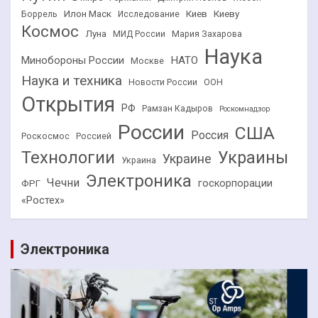
Илон Маск
Киев
Киеву
Боррель
Исследование
Космос
Луна
МИД России
Мария Захарова
Наука
НАТО
Минобороны России
Москве
Наука и техника
Новости России
ООН
Открытия
РФ
Рамзан Кадыров
Роскомнадзор
России
США
Россия
Роскосмос
Россией
Технологии
Украины
Украине
Украина
Электроника
Чечни
госкорпорации
ФРГ
«Ростех»
Электроника