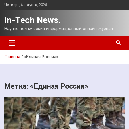
Перейти
Четверг, 6 августа, 2026
к
содержимому
In-Tech News.
Научно-технический информационный онлайн-журнал.
Главная
«Единая Россия»
Метка:
«Единая Россия»