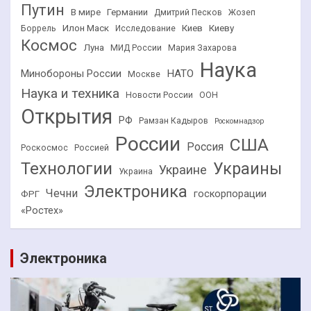
Путин
В мире
Германии
Дмитрий Песков
Жозеп
Илон Маск
Киев
Киеву
Боррель
Исследование
Космос
Луна
МИД России
Мария Захарова
Наука
НАТО
Минобороны России
Москве
Наука и техника
Новости России
ООН
Открытия
РФ
Рамзан Кадыров
Роскомнадзор
России
США
Россия
Роскосмос
Россией
Технологии
Украины
Украине
Украина
Электроника
Чечни
госкорпорации
ФРГ
«Ростех»
Электроника