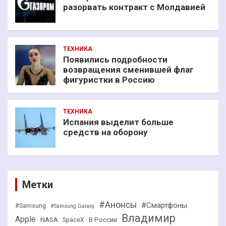
разорвать контракт с Молдавией
ТЕХНИКА
Появились подробности
возвращения сменившей флаг
фигуристки в Россию
ТЕХНИКА
Испания выделит больше
средств на оборону
Метки
#Анонсы
#Смартфоны
#Samsung
#Samsung Galaxy
Владимир
Apple
NASA
В России
SpaceX