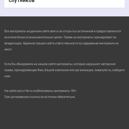
спутников
Все материалы на данном сайте взяты из открытых источников и предоставляются
исключительно в ознакомительных целях. Права на материалы принадлежат их
владельцам. Администрация сайта ответственности за содержание материала не
несет.
Если Вы обнаружили на нашем сайте материалы, которые нарушают авторские
права, принадлежащие Вам, Вашей компании или организации, пожалуйста, сообщите
нам.
На сайте могут быть опубликованы материалы 18+!
При цитировании ссылка на источник обязательна.