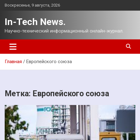
Перейти
Воскресенье, 9 августа, 2026
к
содержимому
In-Tech News.
Научно-технический информационный онлайн-журнал.
Главная
Европейского союза
Метка:
Европейского союза