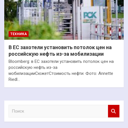
ТЕХНИКА
В ЕС захотели установить потолок цен на
российскую нефть из-за мобилизации
Bloomberg: в ЕС захотели установить потолок цен на
российскую нефть из-за
мобилизацииСюжетСтоимость нефти: Фото: Annette
Riedl…
П
о
и
с