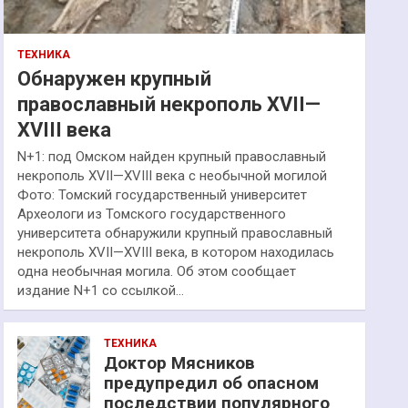
ТЕХНИКА
Обнаружен крупный
православный некрополь XVII—
XVIII века
N+1: под Омском найден крупный православный
некрополь XVII—XVIII века с необычной могилой
Фото: Томский государственный университет
Археологи из Томского государственного
университета обнаружили крупный православный
некрополь XVII—XVIII века, в котором находилась
одна необычная могила. Об этом сообщает
издание N+1 со ссылкой…
ТЕХНИКА
Доктор Мясников
предупредил об опасном
последствии популярного