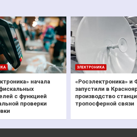
ИКА
ЭЛЕКТРОНИКА
ктроника» начала
«Росэлектроника» и
фискальных
запустили в Красноя
елей с функцией
производство станц
льной проверки
тропосферной связи
вки