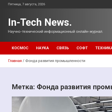
Перейти
Пятница, 7 августа, 2026
к
содержимому
In-Tech News.
Научно-технический информационный онлайн-журнал.
КОСМОС
НАУКА
СВЯЗЬ
СОФТ
ТЕХНИК
Главная
Фонда развития промышленности
Метка:
Фонда развития про