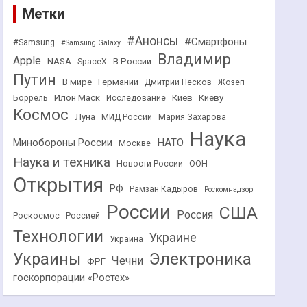
Метки
#Анонсы
#Смартфоны
#Samsung
#Samsung Galaxy
Владимир
Apple
NASA
В России
SpaceX
Путин
В мире
Германии
Дмитрий Песков
Жозеп
Илон Маск
Киев
Киеву
Боррель
Исследование
Космос
Луна
МИД России
Мария Захарова
Наука
НАТО
Минобороны России
Москве
Наука и техника
Новости России
ООН
Открытия
РФ
Рамзан Кадыров
Роскомнадзор
России
США
Россия
Роскосмос
Россией
Технологии
Украине
Украина
Украины
Электроника
Чечни
ФРГ
госкорпорации «Ростех»