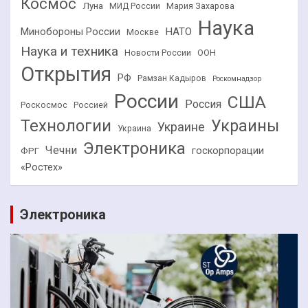
Космос
Луна
МИД России
Мария Захарова
Наука
НАТО
Минобороны России
Москве
Наука и техника
Новости России
ООН
Открытия
РФ
Рамзан Кадыров
Роскомнадзор
России
США
Россия
Роскосмос
Россией
Технологии
Украины
Украине
Украина
Электроника
Чечни
госкорпорации
ФРГ
«Ростех»
Электроника