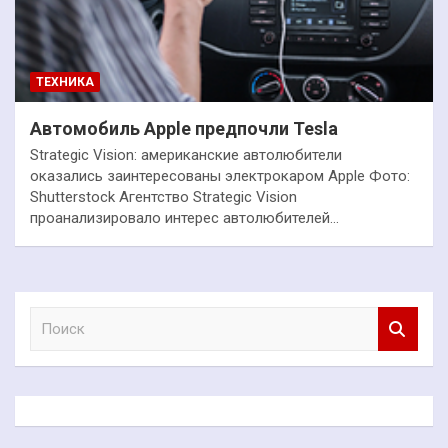
ТЕХНИКА
Автомобиль Apple предпочли Tesla
Strategic Vision: американские автолюбители
оказались заинтересованы электрокаром Apple Фото:
Shutterstock Агентство Strategic Vision
проанализировало интерес автолюбителей…
П
о
и
с
к