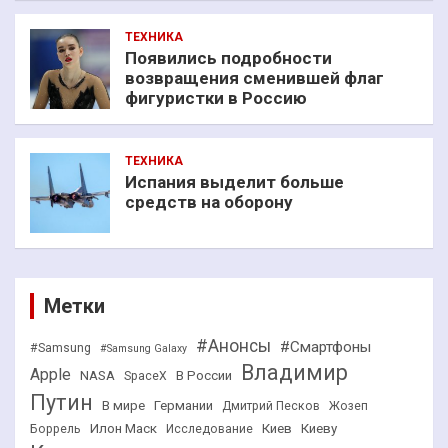
ТЕХНИКА
Появились подробности
возвращения сменившей флаг
фигуристки в Россию
ТЕХНИКА
Испания выделит больше
средств на оборону
Метки
#Анонсы
#Смартфоны
#Samsung
#Samsung Galaxy
Владимир
Apple
NASA
В России
SpaceX
Путин
В мире
Германии
Дмитрий Песков
Жозеп
Илон Маск
Киев
Киеву
Боррель
Исследование