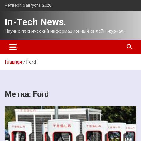
Перейти
Четверг, 6 августа, 2026
к
содержимому
In-Tech News.
Научно-технический информационный онлайн-журнал.
Главная
Ford
Метка:
Ford