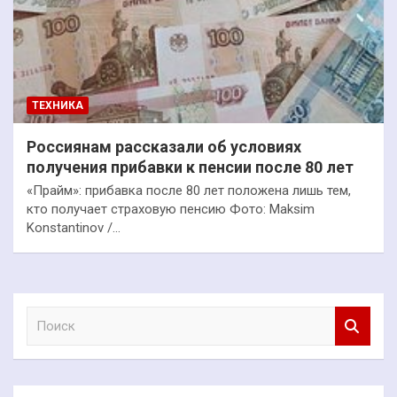
ТЕХНИКА
Россиянам рассказали об условиях
получения прибавки к пенсии после 80 лет
«Прайм»: прибавка после 80 лет положена лишь тем,
кто получает страховую пенсию Фото: Maksim
Konstantinov /…
П
о
и
с
к