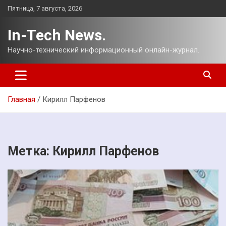
Перейти
Пятница, 7 августа, 2026
к
содержимому
In-Tech News.
Научно-технический информационный онлайн-журнал.
Главная
Кирилл Парфенов
Метка:
Кирилл Парфенов