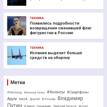
ТЕХНИКА
Появились подробности
возвращения сменившей флаг
фигуристки в Россию
ТЕХНИКА
Испания выделит больше
средств на оборону
Метки
#Анонсы
#Смартфоны
#Samsung
#Samsung Galaxy
Владимир
Apple
NASA
В России
SpaceX
Путин
В мире
Германии
Дмитрий Песков
Жозеп