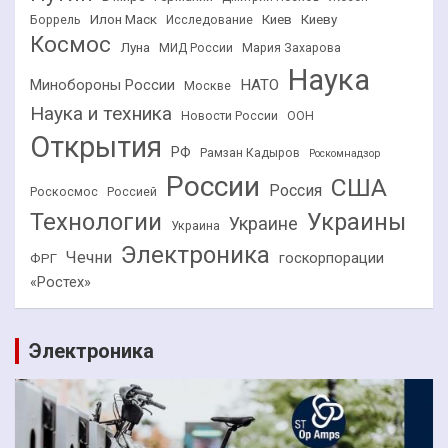
Илон Маск
Киев
Киеву
Боррель
Исследование
Космос
Луна
МИД России
Мария Захарова
Наука
НАТО
Минобороны России
Москве
Наука и техника
Новости России
ООН
Открытия
РФ
Рамзан Кадыров
Роскомнадзор
России
США
Россия
Роскосмос
Россией
Технологии
Украины
Украине
Украина
Электроника
Чечни
госкорпорации
ФРГ
«Ростех»
Электроника