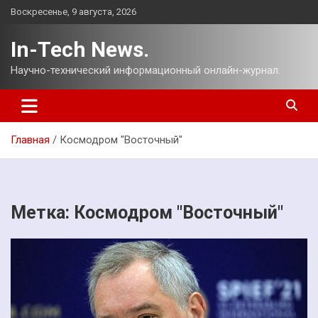
Перейти
Воскресенье, 9 августа, 2026
к
содержимому
In-Tech News.
Научно-технический информационный онлайн-журнал.
Главная
Космодром "Восточный"
Метка:
Космодром "Восточный"