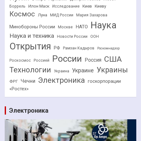
Илон Маск
Киев
Киеву
Боррель
Исследование
Космос
Луна
МИД России
Мария Захарова
Наука
НАТО
Минобороны России
Москве
Наука и техника
Новости России
ООН
Открытия
РФ
Рамзан Кадыров
Роскомнадзор
России
США
Россия
Роскосмос
Россией
Технологии
Украины
Украине
Украина
Электроника
Чечни
госкорпорации
ФРГ
«Ростех»
Электроника