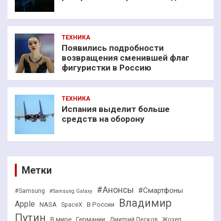
ТЕХНИКА
Появились подробности
возвращения сменившей флаг
фигуристки в Россию
ТЕХНИКА
Испания выделит больше
средств на оборону
Метки
#Анонсы
#Смартфоны
#Samsung
#Samsung Galaxy
Владимир
Apple
NASA
В России
SpaceX
Путин
В мире
Германии
Дмитрий Песков
Жозеп