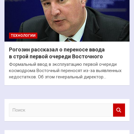
ТЕХНОЛОГИИ
Рогозин рассказал о переносе ввода
в строй первой очереди Восточного
Формальный ввод в эксплуатацию первой очереди
космодрома Восточный переносят из-за выявленных
недостатков. Об этом генеральный директор…
П
о
и
с
к