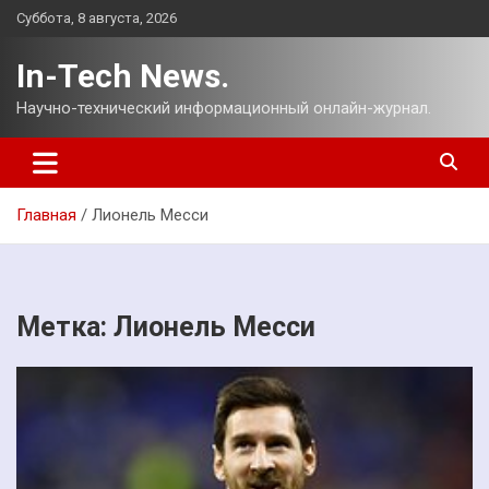
Перейти
Суббота, 8 августа, 2026
к
содержимому
In-Tech News.
Научно-технический информационный онлайн-журнал.
Главная
Лионель Месси
Метка:
Лионель Месси