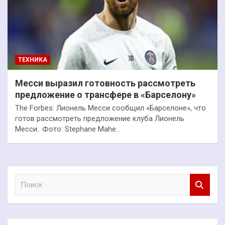
ТЕХНИКА
Месси выразил готовность рассмотреть
предложение о трансфере в «Барселону»
The Forbes: Лионель Месси сообщил «Барселоне», что
готов рассмотреть предложение клуба Лионель
Месси.. Фото: Stephane Mahe…
П
о
и
с
к