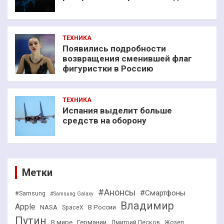
ТЕХНИКА
Появились подробности
возвращения сменившей флаг
фигуристки в Россию
ТЕХНИКА
Испания выделит больше
средств на оборону
Метки
#Анонсы
#Смартфоны
#Samsung
#Samsung Galaxy
Владимир
Apple
NASA
В России
SpaceX
Путин
В мире
Германии
Дмитрий Песков
Жозеп