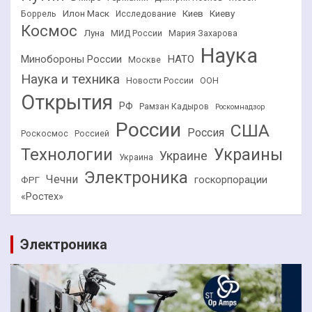
Илон Маск
Киев
Киеву
Боррель
Исследование
Космос
Луна
МИД России
Мария Захарова
Наука
НАТО
Минобороны России
Москве
Наука и техника
Новости России
ООН
Открытия
РФ
Рамзан Кадыров
Роскомнадзор
России
США
Россия
Роскосмос
Россией
Технологии
Украины
Украине
Украина
Электроника
Чечни
госкорпорации
ФРГ
«Ростех»
Электроника