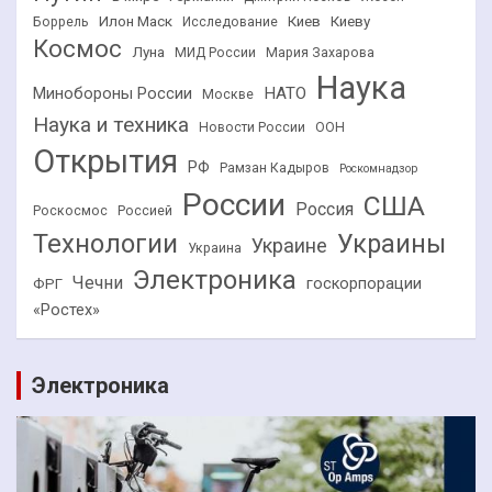
Илон Маск
Киев
Киеву
Боррель
Исследование
Космос
Луна
МИД России
Мария Захарова
Наука
НАТО
Минобороны России
Москве
Наука и техника
Новости России
ООН
Открытия
РФ
Рамзан Кадыров
Роскомнадзор
России
США
Россия
Роскосмос
Россией
Технологии
Украины
Украине
Украина
Электроника
Чечни
госкорпорации
ФРГ
«Ростех»
Электроника