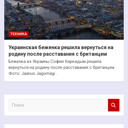
ТЕХНИКА
Украинская беженка решила вернуться на
родину после расставания с британцем
Беженка из Украины София Каркадым решила
вернуться на родину после расставания с британцем
Фото: Jaanus Jagomägi…
П
о
и
с
к