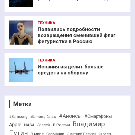
ТЕХНИКА
Появились подробности
возвращения сменившей флаг
фигуристки в Россию
ТЕХНИКА
Испания выделит больше
средств на оборону
Метки
#Анонсы
#Смартфоны
#Samsung
#Samsung Galaxy
Владимир
Apple
NASA
В России
SpaceX
Путин
В мире
Германии
Дмитрий Песков
Жозеп