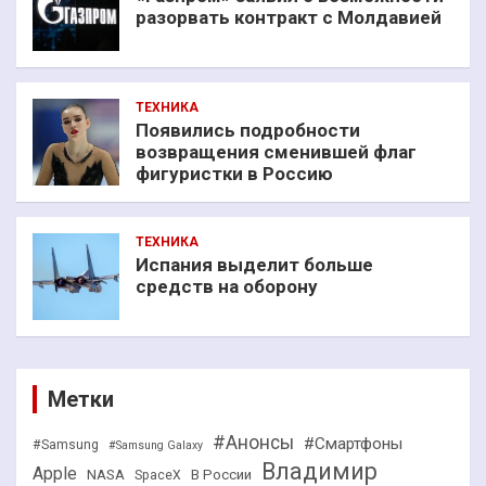
разорвать контракт с Молдавией
ТЕХНИКА
Появились подробности
возвращения сменившей флаг
фигуристки в Россию
ТЕХНИКА
Испания выделит больше
средств на оборону
Метки
#Анонсы
#Смартфоны
#Samsung
#Samsung Galaxy
Владимир
Apple
NASA
В России
SpaceX