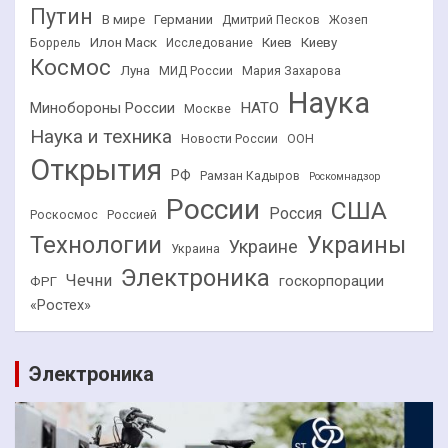
Путин
В мире
Германии
Дмитрий Песков
Жозеп
Илон Маск
Киев
Киеву
Боррель
Исследование
Космос
Луна
МИД России
Мария Захарова
Наука
НАТО
Минобороны России
Москве
Наука и техника
Новости России
ООН
Открытия
РФ
Рамзан Кадыров
Роскомнадзор
России
США
Россия
Роскосмос
Россией
Технологии
Украины
Украине
Украина
Электроника
Чечни
госкорпорации
ФРГ
«Ростех»
Электроника