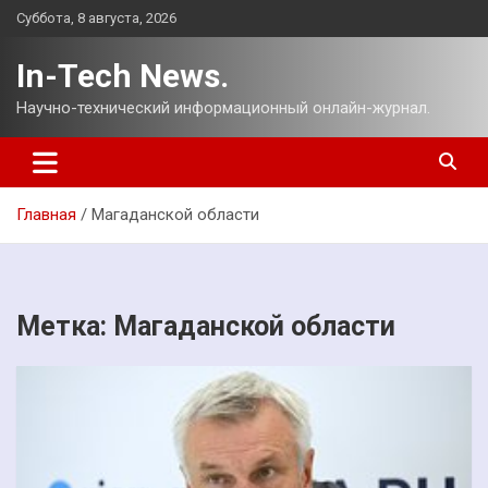
Перейти
Суббота, 8 августа, 2026
к
содержимому
In-Tech News.
Научно-технический информационный онлайн-журнал.
Главная
Магаданской области
Метка:
Магаданской области