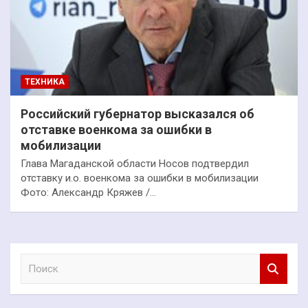
ТЕХНИКА
Российский губернатор высказался об
отставке военкома за ошибки в
мобилизации
Глава Магаданской области Носов подтвердил
отставку и.о. военкома за ошибки в мобилизации
Фото: Александр Кряжев /…
П
о
и
с