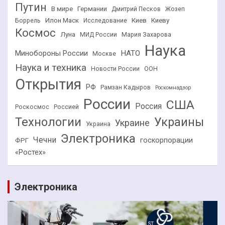
Путин
В мире
Германии
Дмитрий Песков
Жозеп
Илон Маск
Киев
Киеву
Боррель
Исследование
Космос
Луна
МИД России
Мария Захарова
Наука
НАТО
Минобороны России
Москве
Наука и техника
Новости России
ООН
Открытия
РФ
Рамзан Кадыров
Роскомнадзор
России
США
Россия
Роскосмос
Россией
Технологии
Украины
Украине
Украина
Электроника
Чечни
госкорпорации
ФРГ
«Ростех»
Электроника