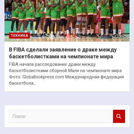
ТЕХНИКА
В FIBA сделали заявление о драке между
баскетболистками на чемпионате мира
FIBA начала расследование драки между
баскетболистками сборной Мали на чемпионате мира
Фото: Globallookpress.com Международная федерация
баскетбола…
П
о
и
с