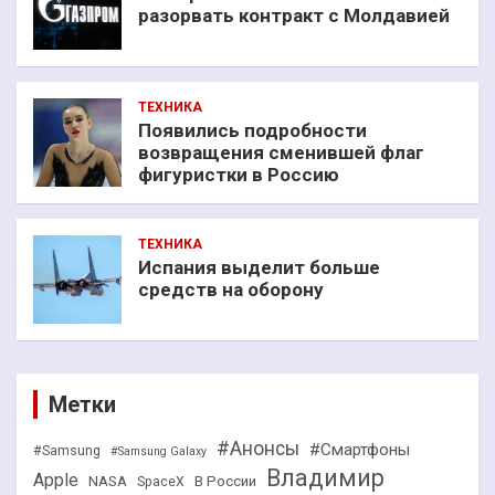
разорвать контракт с Молдавией
ТЕХНИКА
Появились подробности
возвращения сменившей флаг
фигуристки в Россию
ТЕХНИКА
Испания выделит больше
средств на оборону
Метки
#Анонсы
#Смартфоны
#Samsung
#Samsung Galaxy
Владимир
Apple
NASA
В России
SpaceX