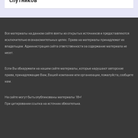
спутников
Все материалы на данном сайте взяты из открытых источников и предоставляются
исключительно в ознакомительных целях. Права на материалы принадлежат их
владельцам. Администрация сайта ответственности за содержание материала не
несет.
Если Вы обнаружили на нашем сайте материалы, которые нарушают авторские
права, принадлежащие Вам, Вашей компании или организации, пожалуйста, сообщите
нам.
На сайте могут быть опубликованы материалы 18+!
При цитировании ссылка на источник обязательна.