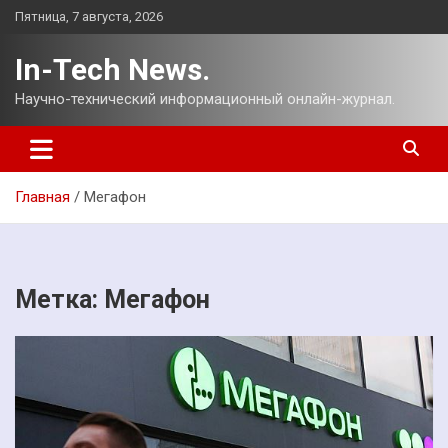
Перейти
Пятница, 7 августа, 2026
к
содержимому
In-Tech News.
Научно-технический информационный онлайн-журнал.
Главная
Мегафон
Метка:
Мегафон