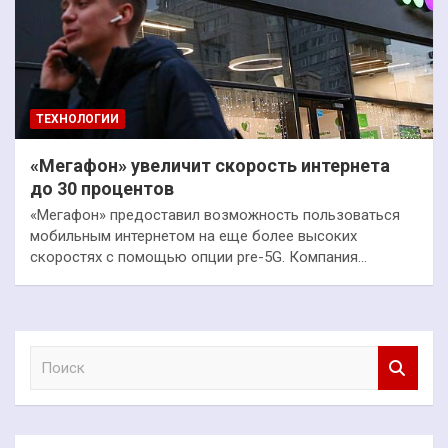
ТЕХНОЛОГИИ
«Мегафон» увеличит скорость интернета
до 30 процентов
«Мегафон» предоставил возможность пользоваться
мобильным интернетом на еще более высоких
скоростях с помощью опции pre-5G. Компания…
П
о
и
с
к