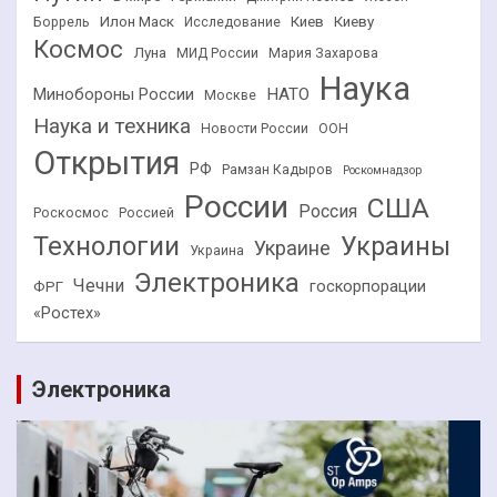
Илон Маск
Киев
Киеву
Боррель
Исследование
Космос
Луна
МИД России
Мария Захарова
Наука
НАТО
Минобороны России
Москве
Наука и техника
Новости России
ООН
Открытия
РФ
Рамзан Кадыров
Роскомнадзор
России
США
Россия
Роскосмос
Россией
Технологии
Украины
Украине
Украина
Электроника
Чечни
госкорпорации
ФРГ
«Ростех»
Электроника