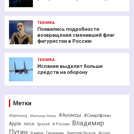
ТЕХНИКА
Появились подробности
возвращения сменившей флаг
фигуристки в Россию
ТЕХНИКА
Испания выделит больше
средств на оборону
Метки
#Анонсы
#Смартфоны
#Samsung
#Samsung Galaxy
Владимир
Apple
NASA
В России
SpaceX
Путин
В мире
Германии
Дмитрий Песков
Жозеп