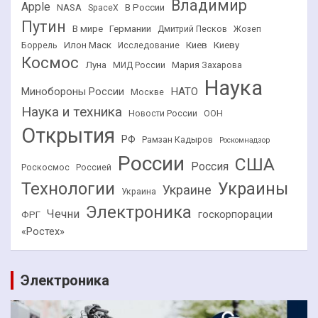
Владимир
Apple
NASA
В России
SpaceX
Путин
В мире
Германии
Дмитрий Песков
Жозеп
Илон Маск
Киев
Киеву
Боррель
Исследование
Космос
Луна
МИД России
Мария Захарова
Наука
НАТО
Минобороны России
Москве
Наука и техника
Новости России
ООН
Открытия
РФ
Рамзан Кадыров
Роскомнадзор
России
США
Россия
Роскосмос
Россией
Технологии
Украины
Украине
Украина
Электроника
Чечни
госкорпорации
ФРГ
«Ростех»
Электроника