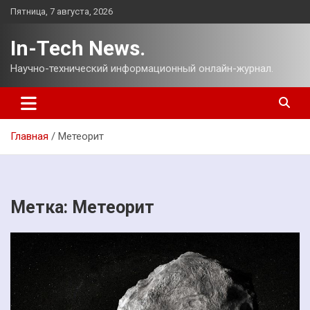
Перейти
Пятница, 7 августа, 2026
к
содержимому
In-Tech News.
Научно-технический информационный онлайн-журнал.
Главная
Метеорит
Метка:
Метеорит