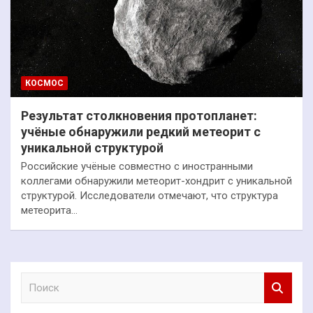
КОСМОС
Результат столкновения протопланет:
учёные обнаружили редкий метеорит с
уникальной структурой
Российские учёные совместно с иностранными
коллегами обнаружили метеорит-хондрит с уникальной
структурой. Исследователи отмечают, что структура
метеорита…
П
о
и