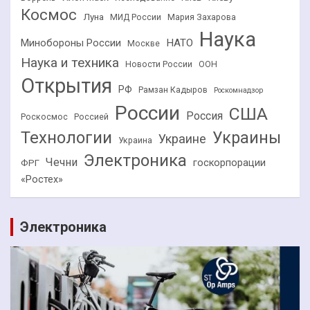
Космос
Луна
МИД России
Мария Захарова
Наука
НАТО
Минобороны России
Москве
Наука и техника
Новости России
ООН
Открытия
РФ
Рамзан Кадыров
Роскомнадзор
России
США
Россия
Роскосмос
Россией
Технологии
Украины
Украине
Украина
Электроника
Чечни
госкорпорации
ФРГ
«Ростех»
Электроника