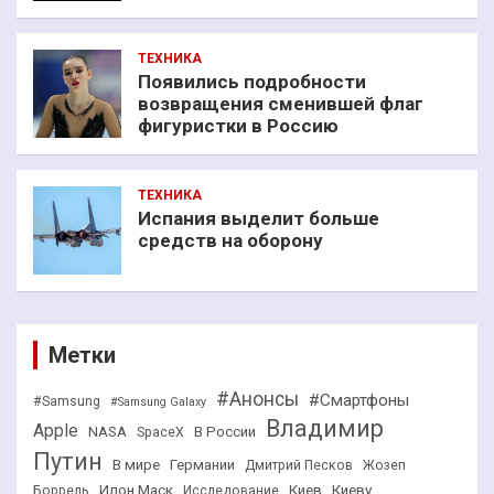
ТЕХНИКА
Появились подробности
возвращения сменившей флаг
фигуристки в Россию
ТЕХНИКА
Испания выделит больше
средств на оборону
Метки
#Анонсы
#Смартфоны
#Samsung
#Samsung Galaxy
Владимир
Apple
NASA
В России
SpaceX
Путин
В мире
Германии
Дмитрий Песков
Жозеп
Илон Маск
Киев
Киеву
Боррель
Исследование