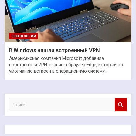
ТЕХНОЛОГИИ
В Windows нашли встроенный VPN
Американская компания Microsoft добавила
собственный VPN-сервис в браузер Edge, который по
умолчанию встроен в операционную систему…
П
о
и
с
к