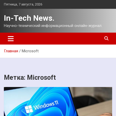
Перейти
Пятница, 7 августа, 2026
к
содержимому
In-Tech News.
Научно-технический информационный онлайн-журнал.
Главная
Microsoft
Метка:
Microsoft