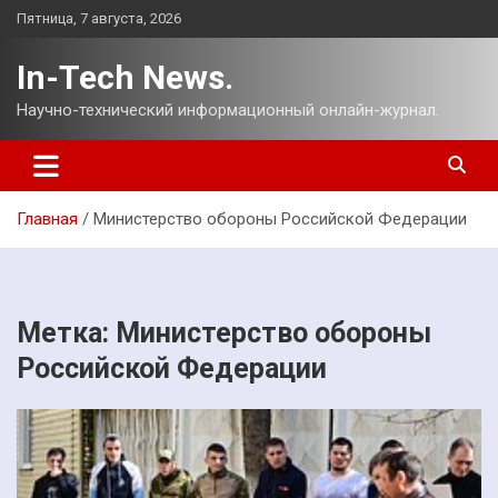
Перейти
Пятница, 7 августа, 2026
к
содержимому
In-Tech News.
Научно-технический информационный онлайн-журнал.
Главная
Министерство обороны Российской Федерации
Метка:
Министерство обороны
Российской Федерации