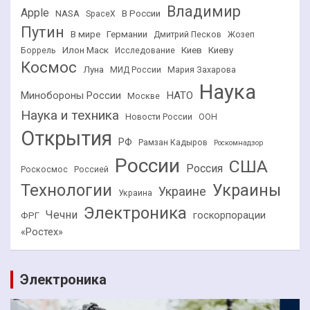
Владимир
Apple
NASA
В России
SpaceX
Путин
В мире
Германии
Дмитрий Песков
Жозеп
Илон Маск
Киев
Киеву
Боррель
Исследование
Космос
Луна
МИД России
Мария Захарова
Наука
НАТО
Минобороны России
Москве
Наука и техника
Новости России
ООН
Открытия
РФ
Рамзан Кадыров
Роскомнадзор
России
США
Россия
Роскосмос
Россией
Технологии
Украины
Украине
Украина
Электроника
Чечни
госкорпорации
ФРГ
«Ростех»
Электроника