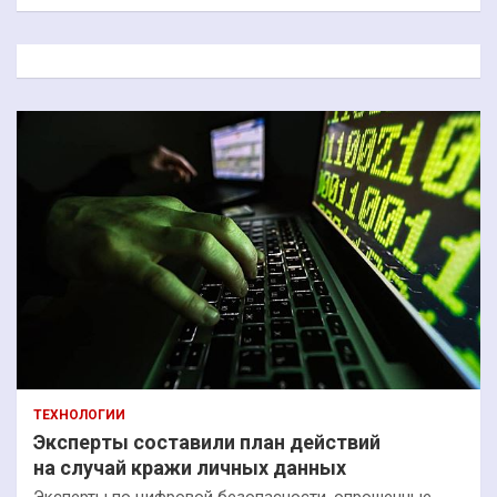
и
с
к
ТЕХНОЛОГИИ
Эксперты составили план действий
на случай кражи личных данных
Эксперты по цифровой безопасности, опрошенные