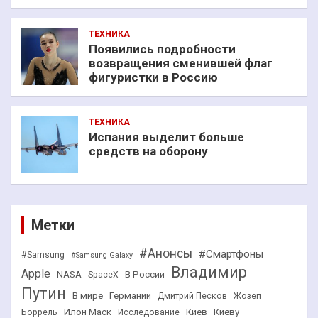
ТЕХНИКА
Появились подробности
возвращения сменившей флаг
фигуристки в Россию
ТЕХНИКА
Испания выделит больше
средств на оборону
Метки
#Анонсы
#Смартфоны
#Samsung
#Samsung Galaxy
Владимир
Apple
NASA
В России
SpaceX
Путин
В мире
Германии
Дмитрий Песков
Жозеп
Илон Маск
Киев
Киеву
Боррель
Исследование