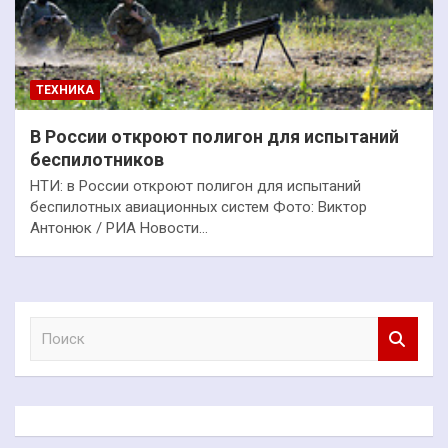
ТЕХНИКА
В России откроют полигон для испытаний
беспилотников
НТИ: в России откроют полигон для испытаний
беспилотных авиационных систем Фото: Виктор
Антонюк / РИА Новости…
П
о
и
с
к