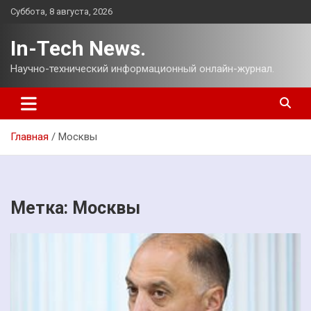
Перейти
Суббота, 8 августа, 2026
к
содержимому
In-Tech News.
Научно-технический информационный онлайн-журнал.
Главная
Москвы
Метка:
Москвы