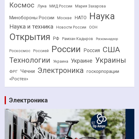
Космос
Луна
МИД России
Мария Захарова
Наука
НАТО
Минобороны России
Москве
Наука и техника
Новости России
ООН
Открытия
РФ
Рамзан Кадыров
Роскомнадзор
России
США
Россия
Роскосмос
Россией
Технологии
Украины
Украине
Украина
Электроника
Чечни
госкорпорации
ФРГ
«Ростех»
Электроника