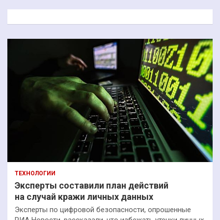
с
к
ТЕХНОЛОГИИ
Эксперты составили план действий
на случай кражи личных данных
Эксперты по цифровой безопасности, опрошенные
РИА Новости, рассказали, что избежать утечки личных