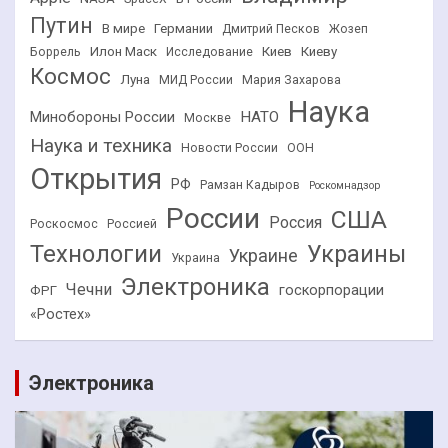
Путин
В мире
Германии
Дмитрий Песков
Жозеп
Илон Маск
Киев
Киеву
Боррель
Исследование
Космос
Луна
МИД России
Мария Захарова
Наука
НАТО
Минобороны России
Москве
Наука и техника
Новости России
ООН
Открытия
РФ
Рамзан Кадыров
Роскомнадзор
России
США
Россия
Роскосмос
Россией
Технологии
Украины
Украине
Украина
Электроника
Чечни
госкорпорации
ФРГ
«Ростех»
Электроника