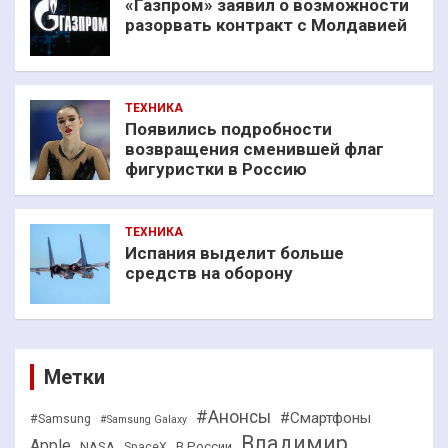
«Газпром» заявил о возможности
разорвать контракт с Молдавией
ТЕХНИКА
Появились подробности
возвращения сменившей флаг
фигуристки в Россию
ТЕХНИКА
Испания выделит больше
средств на оборону
Метки
#Анонсы
#Смартфоны
#Samsung
#Samsung Galaxy
Владимир
Apple
NASA
В России
SpaceX