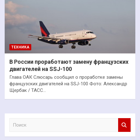
ТЕХНИКА
В России проработают замену французских
двигателей на SSJ-100
Глава ОАК Слюсарь сообщил о проработке замены
французских двигателей на SSJ-100 Фото: Александр
Щербак / ТАСС…
П
о
и