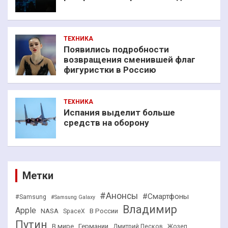
ТЕХНИКА
Появились подробности
возвращения сменившей флаг
фигуристки в Россию
ТЕХНИКА
Испания выделит больше
средств на оборону
Метки
#Анонсы
#Смартфоны
#Samsung
#Samsung Galaxy
Владимир
Apple
NASA
В России
SpaceX
Путин
В мире
Германии
Дмитрий Песков
Жозеп