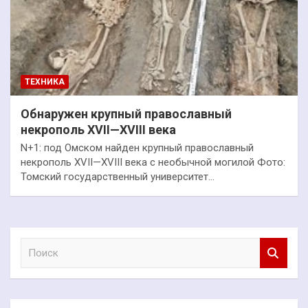
ТЕХНИКА
Обнаружен крупный православный
некрополь XVII—XVIII века
N+1: под Омском найден крупный православный
некрополь XVII—XVIII века с необычной могилой Фото:
Томский государственный университет…
П
о
и
с
к