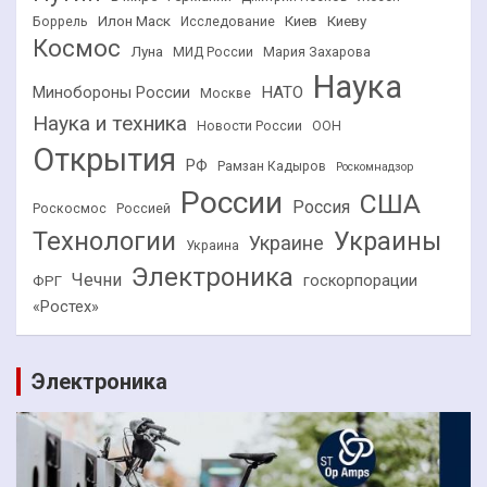
Илон Маск
Киев
Киеву
Боррель
Исследование
Космос
Луна
МИД России
Мария Захарова
Наука
НАТО
Минобороны России
Москве
Наука и техника
Новости России
ООН
Открытия
РФ
Рамзан Кадыров
Роскомнадзор
России
США
Россия
Роскосмос
Россией
Технологии
Украины
Украине
Украина
Электроника
Чечни
госкорпорации
ФРГ
«Ростех»
Электроника