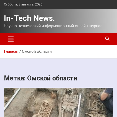
Перейти
Суббота, 8 августа, 2026
к
содержимому
In-Tech News.
Научно-технический информационный онлайн-журнал.
Главная
Омской области
Метка:
Омской области