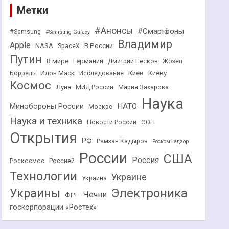
Метки
#Анонсы
#Смартфоны
#Samsung
#Samsung Galaxy
Владимир
Apple
NASA
В России
SpaceX
Путин
В мире
Германии
Дмитрий Песков
Жозеп
Илон Маск
Киев
Киеву
Боррель
Исследование
Космос
Луна
МИД России
Мария Захарова
Наука
НАТО
Минобороны России
Москве
Наука и техника
Новости России
ООН
Открытия
РФ
Рамзан Кадыров
Роскомнадзор
России
США
Россия
Роскосмос
Россией
Технологии
Украине
Украина
Украины
Электроника
Чечни
ФРГ
госкорпорации «Ростех»