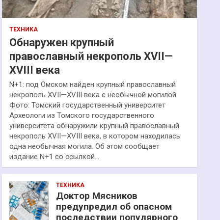
ТЕХНИКА
Обнаружен крупный
православный некрополь XVII—
XVIII века
N+1: под Омском найден крупный православный
некрополь XVII—XVIII века с необычной могилой
Фото: Томский государственный университет
Археологи из Томского государственного
университета обнаружили крупный православный
некрополь XVII—XVIII века, в котором находилась
одна необычная могила. Об этом сообщает
издание N+1 со ссылкой…
ТЕХНИКА
Доктор Мясников
предупредил об опасном
последствии популярного