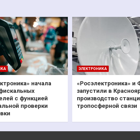
ИКА
ЭЛЕКТРОНИКА
ктроника» начала
«Росэлектроника» и
фискальных
запустили в Красноя
елей с функцией
производство станц
льной проверки
тропосферной связи
вки