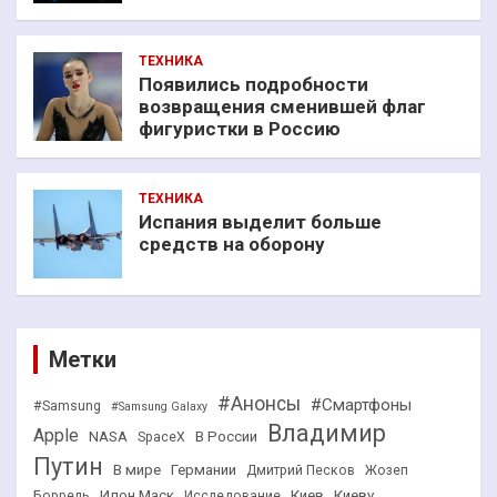
ТЕХНИКА
Появились подробности
возвращения сменившей флаг
фигуристки в Россию
ТЕХНИКА
Испания выделит больше
средств на оборону
Метки
#Анонсы
#Смартфоны
#Samsung
#Samsung Galaxy
Владимир
Apple
NASA
В России
SpaceX
Путин
В мире
Германии
Дмитрий Песков
Жозеп
Илон Маск
Киев
Киеву
Боррель
Исследование