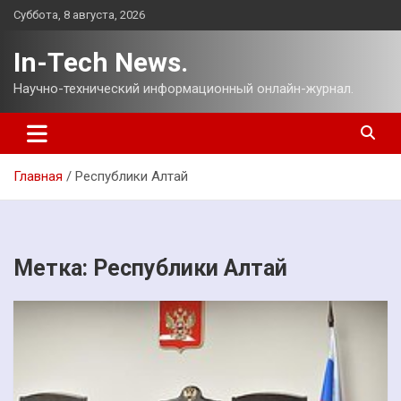
Перейти
Суббота, 8 августа, 2026
к
содержимому
In-Tech News.
Научно-технический информационный онлайн-журнал.
Главная
Республики Алтай
Метка:
Республики Алтай