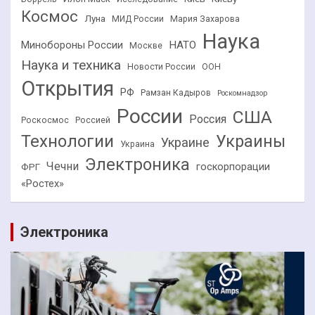
Космос
Луна
МИД России
Мария Захарова
Наука
НАТО
Минобороны России
Москве
Наука и техника
Новости России
ООН
Открытия
РФ
Рамзан Кадыров
Роскомнадзор
России
США
Россия
Роскосмос
Россией
Технологии
Украины
Украине
Украина
Электроника
Чечни
госкорпорации
ФРГ
«Ростех»
Электроника