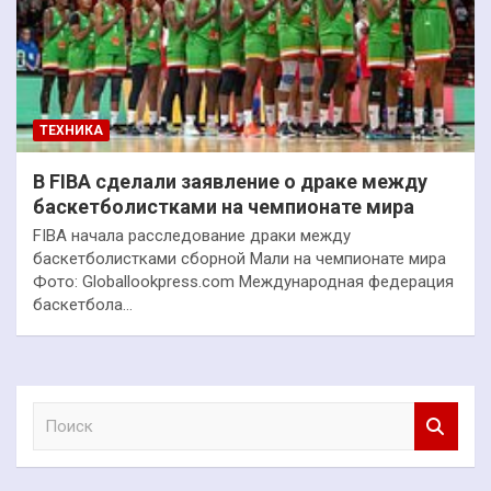
ТЕХНИКА
В FIBA сделали заявление о драке между
баскетболистками на чемпионате мира
FIBA начала расследование драки между
баскетболистками сборной Мали на чемпионате мира
Фото: Globallookpress.com Международная федерация
баскетбола…
П
о
и
с