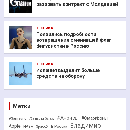
разорвать контракт с Молдавией
ТЕХНИКА
Появились подробности
возвращения сменившей флаг
фигуристки в Россию
ТЕХНИКА
Испания выделит больше
средств на оборону
Метки
#Анонсы
#Смартфоны
#Samsung
#Samsung Galaxy
Владимир
Apple
NASA
В России
SpaceX