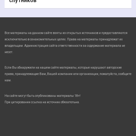
спутников
Все материалы на данном сайте взяты из открытых источников и предоставляются
исключительно в ознакомительных целях. Права на материалы принадлежат их
владельцам. Администрация сайта ответственности за содержание материала не
несет.
Если Вы обнаружили на нашем сайте материалы, которые нарушают авторские
права, принадлежащие Вам, Вашей компании или организации, пожалуйста, сообщите
нам.
На сайте могут быть опубликованы материалы 18+!
При цитировании ссылка на источник обязательна.