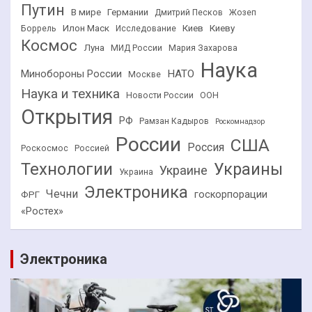
Путин
В мире
Германии
Дмитрий Песков
Жозеп
Илон Маск
Киев
Киеву
Боррель
Исследование
Космос
Луна
МИД России
Мария Захарова
Наука
НАТО
Минобороны России
Москве
Наука и техника
Новости России
ООН
Открытия
РФ
Рамзан Кадыров
Роскомнадзор
России
США
Россия
Роскосмос
Россией
Технологии
Украины
Украине
Украина
Электроника
Чечни
госкорпорации
ФРГ
«Ростех»
Электроника