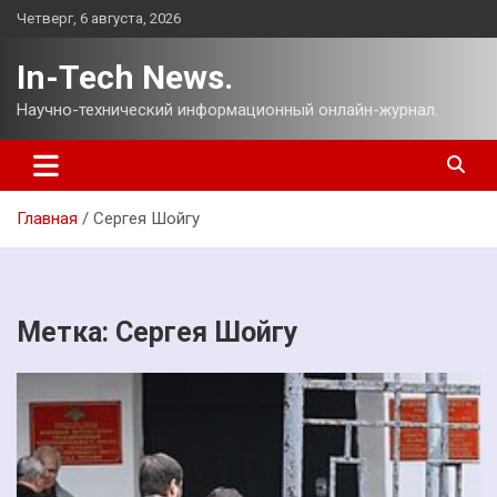
Перейти
Четверг, 6 августа, 2026
к
содержимому
In-Tech News.
Научно-технический информационный онлайн-журнал.
Главная
Сергея Шойгу
Метка:
Сергея Шойгу