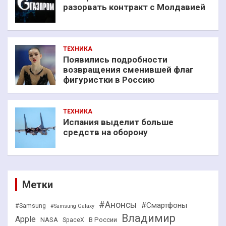
разорвать контракт с Молдавией
ТЕХНИКА
Появились подробности
возвращения сменившей флаг
фигуристки в Россию
ТЕХНИКА
Испания выделит больше
средств на оборону
Метки
#Анонсы
#Смартфоны
#Samsung
#Samsung Galaxy
Владимир
Apple
NASA
В России
SpaceX