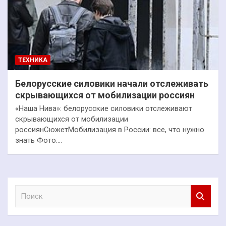
ТЕХНИКА
Белорусские силовики начали отслеживать
скрывающихся от мобилизации россиян
«Наша Нива»: белорусские силовики отслеживают
скрывающихся от мобилизации
россиянСюжетМобилизация в России: все, что нужно
знать Фото:…
П
о
и
с