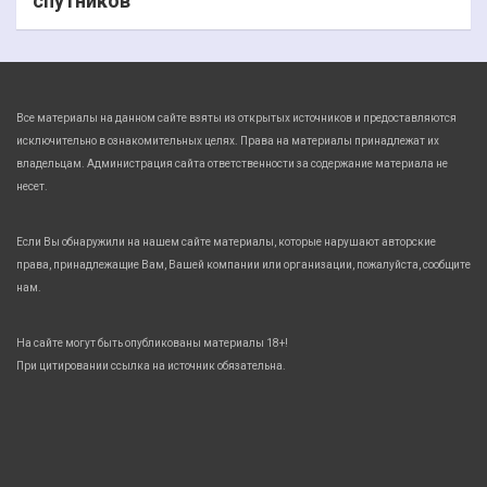
спутников
Все материалы на данном сайте взяты из открытых источников и предоставляются
исключительно в ознакомительных целях. Права на материалы принадлежат их
владельцам. Администрация сайта ответственности за содержание материала не
несет.
Если Вы обнаружили на нашем сайте материалы, которые нарушают авторские
права, принадлежащие Вам, Вашей компании или организации, пожалуйста, сообщите
нам.
На сайте могут быть опубликованы материалы 18+!
При цитировании ссылка на источник обязательна.