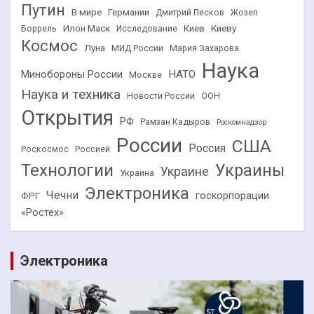
Путин
В мире
Германии
Дмитрий Песков
Жозеп
Илон Маск
Киев
Киеву
Боррель
Исследование
Космос
Луна
МИД России
Мария Захарова
Наука
НАТО
Минобороны России
Москве
Наука и техника
Новости России
ООН
Открытия
РФ
Рамзан Кадыров
Роскомнадзор
России
США
Россия
Роскосмос
Россией
Технологии
Украины
Украине
Украина
Электроника
Чечни
госкорпорации
ФРГ
«Ростех»
Электроника