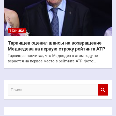
ТЕХНИКА
Тарпищев оценил шансы на возвращение
Медведева на первую строку рейтинга ATP
Тарпищев посчитал, что Медведев в этом году не
вернется на первое место в рейтинге ATP Фото:…
П
о
и
с
к