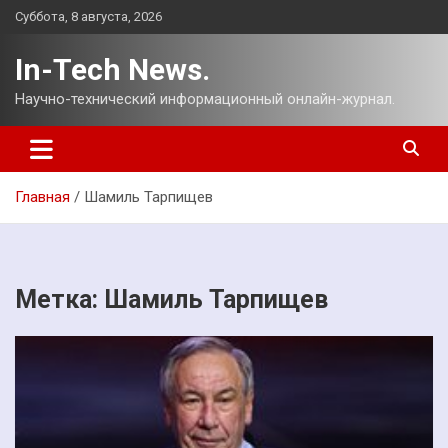
Перейти
Суббота, 8 августа, 2026
к
содержимому
In-Tech News.
Научно-технический информационный онлайн-журнал.
Главная
Шамиль Тарпищев
Метка:
Шамиль Тарпищев