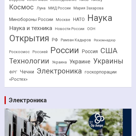
Космос
Луна
МИД России
Мария Захарова
Наука
НАТО
Минобороны России
Москве
Наука и техника
Новости России
ООН
Открытия
РФ
Рамзан Кадыров
Роскомнадзор
России
США
Россия
Роскосмос
Россией
Технологии
Украины
Украине
Украина
Электроника
Чечни
госкорпорации
ФРГ
«Ростех»
Электроника