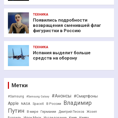
ТЕХНИКА
Появились подробности
возвращения сменившей флаг
фигуристки в Россию
ТЕХНИКА
Испания выделит больше
средств на оборону
Метки
#Анонсы
#Смартфоны
#Samsung
#Samsung Galaxy
Владимир
Apple
NASA
В России
SpaceX
Путин
В мире
Германии
Дмитрий Песков
Жозеп
Илон Маск
Киев
Киеву
Боррель
Исследование