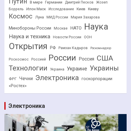
Путин
В мире
Германии
Дмитрий Песков
Жозеп
Илон Маск
Киев
Киеву
Боррель
Исследование
Космос
Луна
МИД России
Мария Захарова
Наука
НАТО
Минобороны России
Москве
Наука и техника
Новости России
ООН
Открытия
РФ
Рамзан Кадыров
Роскомнадзор
России
США
Россия
Роскосмос
Россией
Технологии
Украины
Украине
Украина
Электроника
Чечни
госкорпорации
ФРГ
«Ростех»
Электроника