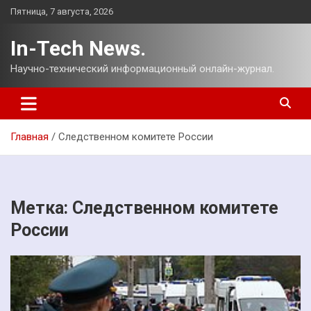
Перейти
Пятница, 7 августа, 2026
к
содержимому
In-Tech News.
Научно-технический информационный онлайн-журнал.
Главная
Следственном комитете России
Метка:
Следственном комитете
России