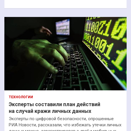
к
ТЕХНОЛОГИИ
Эксперты составили план действий
на случай кражи личных данных
Эксперты по цифровой безопасности, опрошенные
РИА Новости, рассказали, что избежать утечки личных
данных можно, зарегистрировав e-mail и мобильных